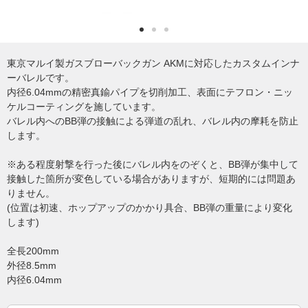
東京マルイ製ガスブローバックガン AKMに対応したカスタムインナ
ーバレルです。
内径6.04mmの精密真鍮パイプを切削加工、表面にテフロン・ニッ
ケルコーティングを施しています。
バレル内へのBB弾の接触による弾道の乱れ、バレル内の摩耗を防止
します。
※ある程度射撃を行った後にバレル内をのぞくと、BB弾が集中して
接触した箇所が変色している場合がありますが、短期的には問題あ
りません。
(位置は初速、ホップアップのかかり具合、BB弾の重量により変化
します)
全長200mm
外径8.5mm
内径6.04mm