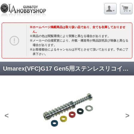
ホームページ掲載商品は取り扱い品であり、全てを在庫しておりませ
ん。
商品の色は閲覧環境により実際と異なる場合があります。
メーカーの仕様変更により、外観・構造等が商品説明及び画像と異なる
場合があります。
お客様都合によるキャンセルは不可とさせて頂いております。予めご了
承下さい。
Umarex(VFC)G17 Gen5用ステンレスリコイルスプリングガイド [CCT-UMAREX-011] シルバー [取寄]
<
>