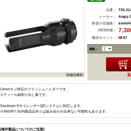
品番：
735-31
メーカー：
Angry 
希望小売価格：
8,690円
7,3
WEB特価：
獲得ポイント：
67
個数：
返
14mmネジ対応のフラッシュハイダーです。
スティール材削り出し製です。
Sandman-SサイレンサーQDシステムに対応します。
※ANGRY GUN製品以外とは組み合わせ出来ない可能性もあります。
[海外製品についてのご注意]