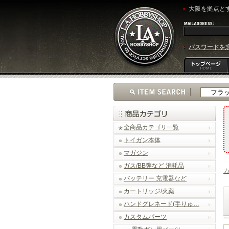
大阪を拠点とす
パスワードを
全商品カテゴリ一覧
トイガン本体
マガジン
ガス/BB弾など 消耗品
バッテリー 充電器など
カートリッジ/火薬
ハンドグレネード(手りゅ…
カスタムパーツ