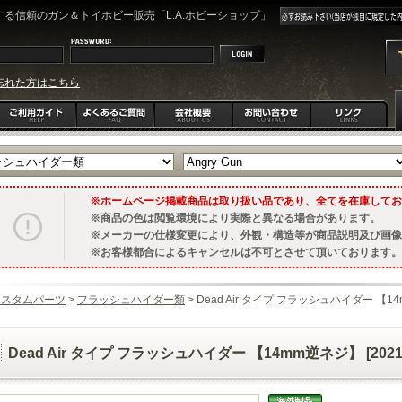
る信頼のガン＆トイホビー販売「L.A.ホビーショップ」
忘れた方はこちら
ホームページ掲載商品は取り扱い品であり、全てを在庫してお
商品の色は閲覧環境により実際と異なる場合があります。
メーカーの仕様変更により、外観・構造等が商品説明及び画像
お客様都合によるキャンセルは不可とさせて頂いております。
カスタムパーツ
>
フラッシュハイダー類
> Dead Air タイプ フラッシュハイダー 【14m
Dead Air タイプ フラッシュハイダー 【14mm逆ネジ】 [20211