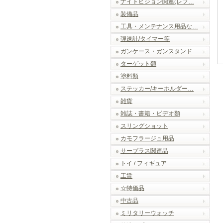
ナイトビジョン関連(レプ…
装備品
工具・メンテナンス用品な…
弾速計/タイマー等
ガンケース・ガンスタンド
ターゲット類
塗料類
ステッカー/キーホルダー…
雑貨
雑誌・書籍・ビデオ類
スリングショット
カモフラージュ用品
サープラス関連品
トイ / フィギュア
工賃
☆特価品
中古品
ミリタリーウォッチ