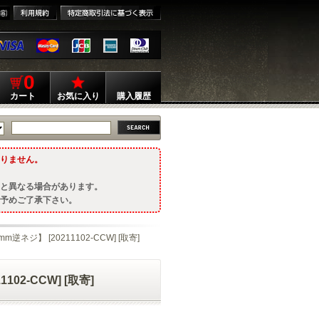
0
カート
お気に入り
購入履歴
りません。
と異なる場合があります。
予めご了承下さい。
m逆ネジ】 [20211102-CCW] [取寄]
102-CCW] [取寄]