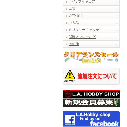
トイ / フィギュア
工賃
☆特価品
中古品
ミリタリーウォッチ
催涙スプレーなど
その他