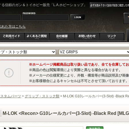
る信頼のガン＆トイホビー販売「L.A.ホビーショップ」
忘れた方はこちら
ホームページ掲載商品は取り扱い品であり、全てを在庫してお
商品の色は閲覧環境により実際と異なる場合があります。
メーカーの仕様変更により、外観・構造等が商品説明及び画像
お客様都合によるキャンセルは不可とさせて頂いております。
カスタムパーツ
>
グリップ・ストック類
> M-LOK
G10レールカバー(3-Slot) -Black Re
M-LOK <Recon> G10レールカバー(3-Slot) -Black Red [MLG