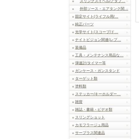
スリングスイベル/アダプ…
外部ソース・エアタンク関…
固定サイト(ライフル用/…
純正パーツ
光学サイト(スコープ/ド…
ナイトビジョン関連(レプ…
装備品
工具・メンテナンス用品な…
弾速計/タイマー等
ガンケース・ガンスタンド
ターゲット類
塗料類
ステッカー/キーホルダー…
雑貨
雑誌・書籍・ビデオ類
スリングショット
カモフラージュ用品
サープラス関連品