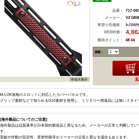
品番：
717-06
メーカー：
VZ GRI
希望小売価格：
5,720円
4,8
WEB特価：
獲得ポイント：
44
個数：
返
M-LOK規格のスロットに対応したカバーパネルです。
グリップ素材などで知られるG10素材を使用し、ミリタリー用途品には無いスタイ
[海外製品についてのご注意]
海外製品は品質基準が日本国内製造品と異なるため、メーカーが正常と判断してい
す。
美観や作動の安定性、実射性能等がメーカーの主張と異なる場合もあります。