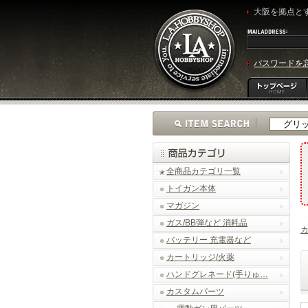
大阪を拠点とす
パスワードを
全商品カテゴリ一覧
トイガン本体
マガジン
ガス/BB弾など 消耗品
バッテリー 充電器など
カートリッジ/火薬
ハンドグレネード(手りゅ…
カスタムパーツ