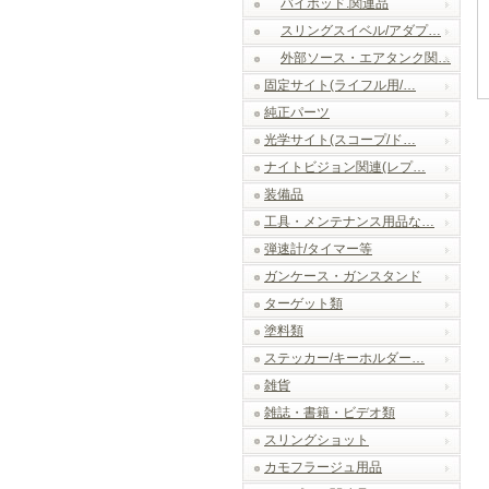
バイポッド.関連品
スリングスイベル/アダプ…
外部ソース・エアタンク関…
固定サイト(ライフル用/…
純正パーツ
光学サイト(スコープ/ド…
ナイトビジョン関連(レプ…
装備品
工具・メンテナンス用品な…
弾速計/タイマー等
ガンケース・ガンスタンド
ターゲット類
塗料類
ステッカー/キーホルダー…
雑貨
雑誌・書籍・ビデオ類
スリングショット
カモフラージュ用品