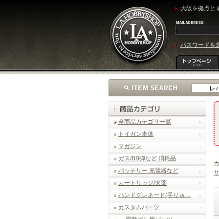
大阪を拠点とす
パスワードを
全商品カテゴリ一覧
トイガン本体
マガジン
ガス/BB弾など 消耗品
バッテリー 充電器など
カートリッジ/火薬
ハンドグレネード(手りゅ…
カスタムパーツ