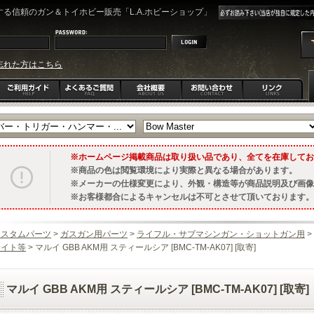
る信頼のガン＆トイホビー販売「L.A.ホビーショップ」
忘れた方はこちら
ホームページ掲載商品は取り扱い品であり、全てを在庫してお
商品の色は閲覧環境により実際と異なる場合があります。
メーカーの仕様変更により、外観・構造等が商品説明及び画像
お客様都合によるキャンセルは不可とさせて頂いております。
カスタムパーツ
>
ガスガン用パーツ
>
ライフル・サブマシンガン・ショットガン用
>
サイト等
> マルイ GBB AKM用 スティールシア [BMC-TM-AK07] [取寄]
マルイ GBB AKM用 スティールシア [BMC-TM-AK07] [取寄]