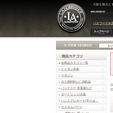
大阪を拠点とす
パスワードを
全商品カテゴリ一覧
トイガン本体
マガジン
ガス/BB弾など 消耗品
バッテリー 充電器など
カートリッジ/火薬
ハンドグレネード(手りゅ…
カスタムパーツ