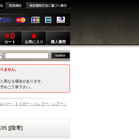
0
カート
お気に入り
購入履歴
りません。
と異なる場合があります。
予めご了承下さい。
レバー・トリガー・ハンマー・シアー・
5 ][取寄]