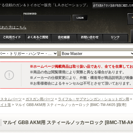
る信頼のガン＆トイホビー販売「L.A.ホビーショップ」
忘れた方はこちら
ホームページ掲載商品は取り扱い品であり、全てを在庫してお
商品の色は閲覧環境により実際と異なる場合があります。
メーカーの仕様変更により、外観・構造等が商品説明及び画像
お客様都合によるキャンセルは不可とさせて頂いております。
カスタムパーツ
>
ガスガン用パーツ
>
ライフル・サブマシンガン・ショットガン用
>
サイト等
> マルイ GBB AKM用 スティールノッカーロック [BMC-TM-AK05 ][取寄]
マルイ GBB AKM用 スティールノッカーロック [BMC-TM-AK0