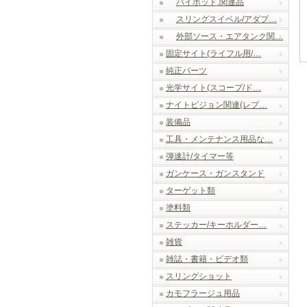
バイポッド.関連品
スリングスイベル/アダプ…
外部ソース・エアタンク関…
固定サイト(ライフル用/…
純正パーツ
光学サイト(スコープ/ド…
ナイトビジョン関連(レプ…
装備品
工具・メンテナンス用品な…
弾速計/タイマー等
ガンケース・ガンスタンド
ターゲット類
塗料類
ステッカー/キーホルダー…
雑貨
雑誌・書籍・ビデオ類
スリングショット
カモフラージュ用品