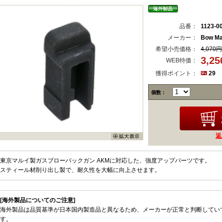
品番：
1123-0
メーカー：
Bow Ma
希望小売価格：
4,070円
3,2
WEB特価：
獲得ポイント：
29
個数：
返
東京マルイ製ガスブローバックガン AKMに対応した、強度アップパーツです。
スティール材削り出し製で、耐久性を大幅に向上させます。
[海外製品についてのご注意]
海外製品は品質基準が日本国内製造品と異なるため、メーカーが正常と判断してい
す。