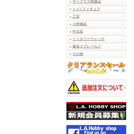
サープラス関連品
トイ / フィギュア
工賃
☆特価品
中古品
ミリタリーウォッチ
催涙スプレーなど
その他