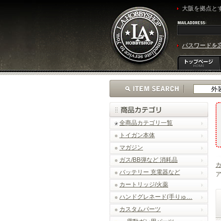
大阪を拠点とす
パスワードを
全商品カテゴリ一覧
トイガン本体
マガジン
ガス/BB弾など 消耗品
バッテリー 充電器など
ア
カートリッジ/火薬
ハンドグレネード(手りゅ…
カスタムパーツ