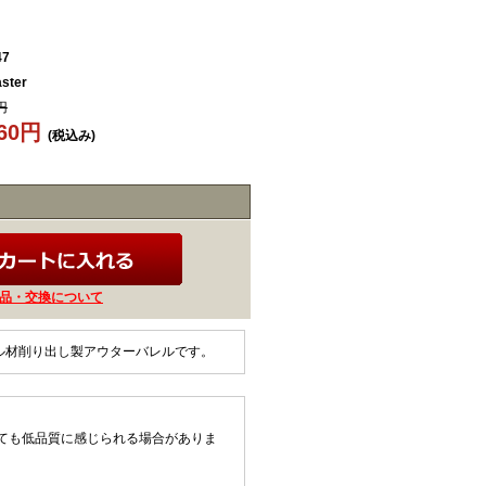
47
ster
円
560円
(税込み)
品・交換について
ティール材削り出し製アウターバレルです。
ても低品質に感じられる場合がありま