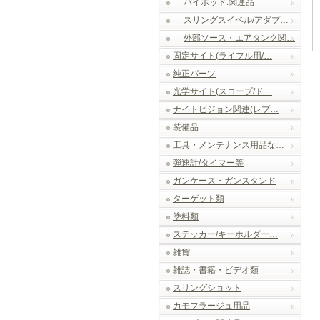
バイポッド.関連品
スリングスイベル/アダプ…
外部ソース・エアタンク関…
固定サイト(ライフル用/…
純正パーツ
光学サイト(スコープ/ド…
ナイトビジョン関連(レプ…
装備品
工具・メンテナンス用品な…
弾速計/タイマー等
ガンケース・ガンスタンド
ターゲット類
塗料類
ステッカー/キーホルダー…
雑貨
雑誌・書籍・ビデオ類
スリングショット
カモフラージュ用品