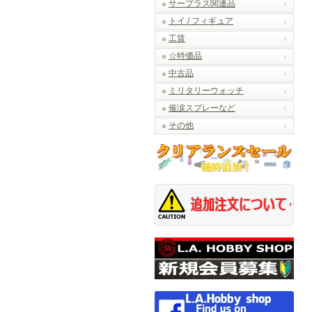
サープラス関連品
トイ / フィギュア
工賃
☆特価品
中古品
ミリタリーウォッチ
催涙スプレーなど
その他