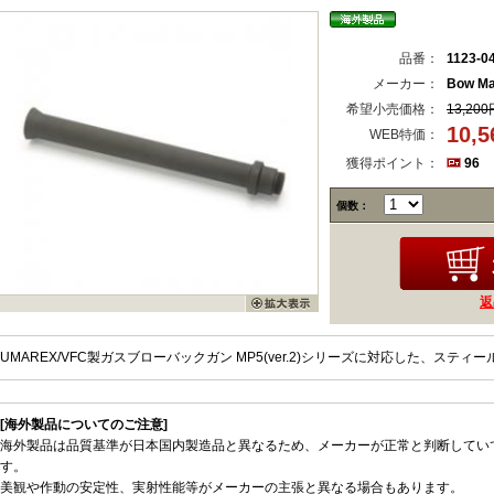
品番：
1123-0
メーカー：
Bow Ma
希望小売価格：
13,200
10,
WEB特価：
獲得ポイント：
96
個数：
返
UMAREX/VFC製ガスブローバックガン MP5(ver.2)シリーズに対応した、ス
[海外製品についてのご注意]
海外製品は品質基準が日本国内製造品と異なるため、メーカーが正常と判断してい
す。
美観や作動の安定性、実射性能等がメーカーの主張と異なる場合もあります。