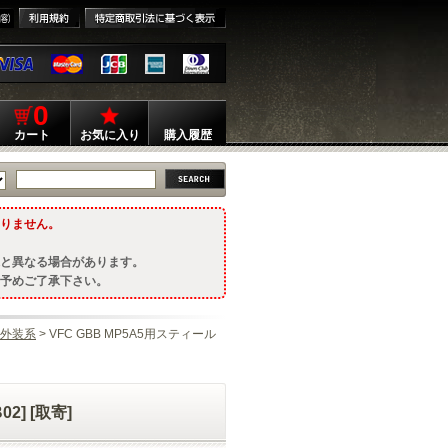
0
カート
お気に入り
購入履歴
りません。
と異なる場合があります。
予めご了承下さい。
外装系
> VFC GBB MP5A5用スティール
2] [取寄]