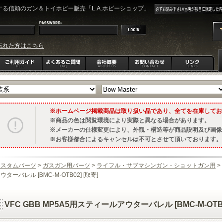
る信頼のガン＆トイホビー販売「L.A.ホビーショップ」
忘れた方はこちら
ホームページ掲載商品は取り扱い品であり、全てを在庫してお
商品の色は閲覧環境により実際と異なる場合があります。
メーカーの仕様変更により、外観・構造等が商品説明及び画像
お客様都合によるキャンセルは不可とさせて頂いております。
カスタムパーツ
>
ガスガン用パーツ
>
ライフル・サブマシンガン・ショットガン用
>
ウターバレル [BMC-M-OTB02] [取寄]
VFC GBB MP5A5用スティールアウターバレル [BMC-M-OTB0