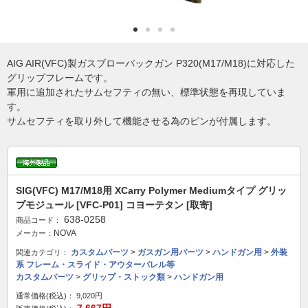
AIG AIR(VFC)製ガスブローバックガン P320(M17/M18)に対応した
グリップフレームです。
軍用に追加されたサムセフティの無い、標準状態を再現していま
す。
サムセフティを取り外して機能させる為のピンが付属します。
SIG(VFC) M17/M18用 XCarry Polymer Mediumタイプ グリッ
プモジュール [VFC-P01] コヨーテタン [取寄]
638-0258
商品コード：
NOVA
メーカー：
カスタムパーツ
>
ガスガン用パーツ
>
ハンドガン用
>
外装
関連カテゴリ：
系 フレーム・スライド・アウターバレル等
カスタムパーツ
>
グリップ・ストック類
>
ハンドガン用
通常価格(税込)：
9,020円