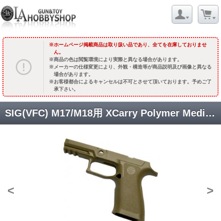
ホームページ掲載商品は取り扱い品であり、全てを在庫しておりませ
ん。
商品の色は閲覧環境により実際と異なる場合があります。
メーカーの仕様変更により、外観・構造等が商品説明及び画像と異なる
場合があります。
お客様都合によるキャンセルは不可とさせて頂いております。予めご了
承下さい。
SIG(VFC) M17/M18用 XCarry Polymer Mediumタイプ グリップモジュール [VFC-P01] コヨーテタン [取寄]
<
>