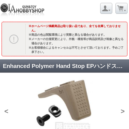
ホームページ掲載商品は取り扱い品であり、全てを在庫しておりませ
ん。
商品の色は閲覧環境により実際と異なる場合があります。
メーカーの仕様変更により、外観・構造等が商品説明及び画像と異なる
場合があります。
お客様都合によるキャンセルは不可とさせて頂いております。予めご了
承下さい。
Enhanced Polymer Hand Stop EPハンドストップ/M-LOK [PTS-PT184450313] ダークアース [取寄]
<
>