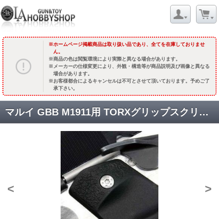
ホームページ掲載商品は取り扱い品であり、全てを在庫しておりませ
ん。
商品の色は閲覧環境により実際と異なる場合があります。
メーカーの仕様変更により、外観・構造等が商品説明及び画像と異なる
場合があります。
お客様都合によるキャンセルは不可とさせて頂いております。予めご了
承下さい。
マルイ GBB M1911用 TORXグリップスクリューセット -Type1 [AIP023-1911-1] シルバー [取寄]
<
>