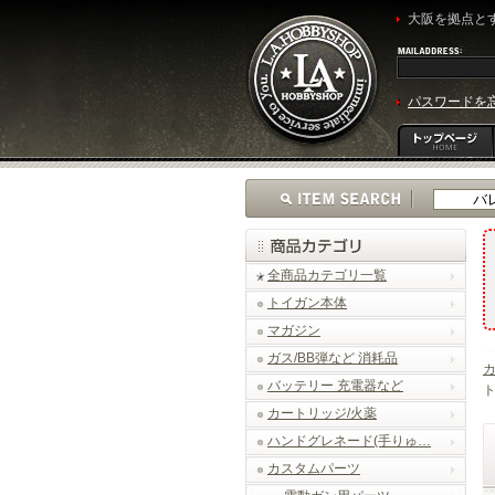
大阪を拠点とす
パスワードを
全商品カテゴリ一覧
トイガン本体
マガジン
ガス/BB弾など 消耗品
バッテリー 充電器など
ト
カートリッジ/火薬
ハンドグレネード(手りゅ…
カスタムパーツ