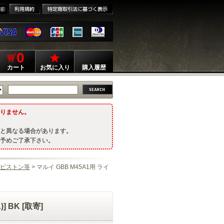
0
カート
お気に入り
購入履歴
りません。
と異なる場合があります。
予めご了承下さい。
ピストン等
> マルイ GBB M45A1用 ライ
 BK [取寄]