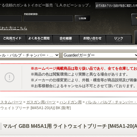
る信頼のガン＆トイホビー販売「L.A.ホビーショップ」
忘れた方はこちら
ホームページ掲載商品は取り扱い品であり、全てを在庫してお
商品の色は閲覧環境により実際と異なる場合があります。
メーカーの仕様変更により、外観・構造等が商品説明及び画像
お客様都合によるキャンセルは不可とさせて頂いております。
カスタムパーツ
>
ガスガン用パーツ
>
ハンドガン用
>
バレル・バルブ・チャンバー・
ウェイトブリーチ [M45A1-20(A)] BK [取寄]
マルイ GBB M45A1用 ライトウェイトブリーチ [M45A1-20(A)]