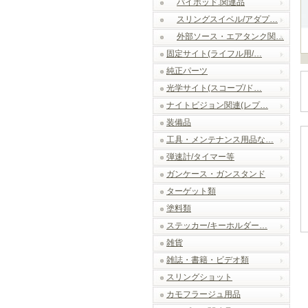
バイポッド.関連品
スリングスイベル/アダプ…
外部ソース・エアタンク関…
固定サイト(ライフル用/…
純正パーツ
光学サイト(スコープ/ド…
ナイトビジョン関連(レプ…
装備品
工具・メンテナンス用品な…
弾速計/タイマー等
ガンケース・ガンスタンド
ターゲット類
塗料類
ステッカー/キーホルダー…
雑貨
雑誌・書籍・ビデオ類
スリングショット
カモフラージュ用品