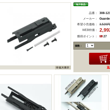
品番：
308-12
メーカー：
Guard
希望小売価格：
3,520円
2,9
WEB特価：
獲得ポイント：
27
個数：
返