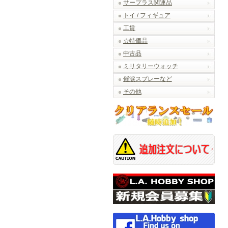
サープラス関連品
トイ / フィギュア
工賃
☆特価品
中古品
ミリタリーウォッチ
催涙スプレーなど
その他