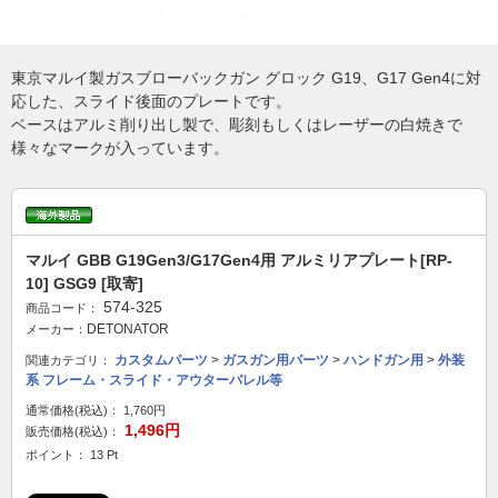
東京マルイ製ガスブローバックガン グロック G19、G17 Gen4に対
応した、スライド後面のプレートです。
ベースはアルミ削り出し製で、彫刻もしくはレーザーの白焼きで
様々なマークが入っています。
マルイ GBB G19Gen3/G17Gen4用 アルミリアプレート[RP-
10] GSG9 [取寄]
574-325
商品コード：
DETONATOR
メーカー：
カスタムパーツ
>
ガスガン用パーツ
>
ハンドガン用
>
外装
関連カテゴリ：
系 フレーム・スライド・アウターバレル等
通常価格(税込)：
1,760円
1,496円
販売価格(税込)：
ポイント： 13 Pt