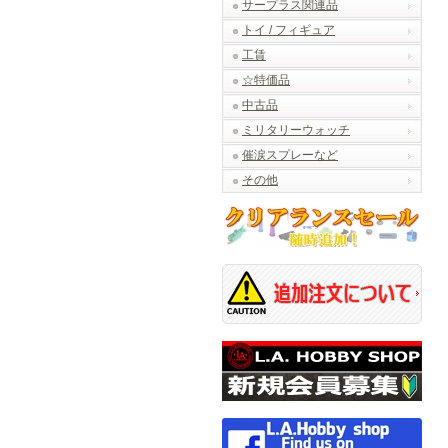
サープラス関連品
トイ / フィギュア
工賃
☆特価品
中古品
ミリタリーウォッチ
催涙スプレーなど
その他