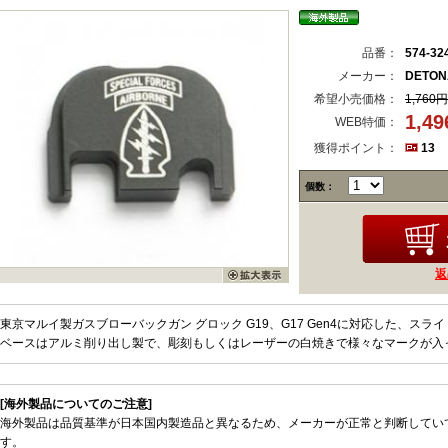
品番：
574-32
メーカー：
DETON
希望小売価格：
1,760円
1,4
WEB特価：
獲得ポイント：
13
個数：
返
東京マルイ製ガスブローバックガン グロック G19、G17 Gen4に対応した、ス
ベースはアルミ削り出し製で、彫刻もしくはレーザーの白焼きで様々なマークが入
[海外製品についてのご注意]
海外製品は品質基準が日本国内製造品と異なるため、メーカーが正常と判断してい
す。