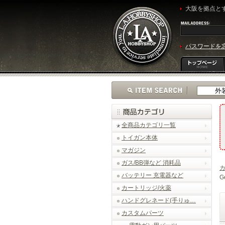
大阪を拠点とす
パスワードを
全商品カテゴリ一覧
トイガン本体
マガジン
ガス/BB弾など 消耗品
バッテリー 充電器など
G
カートリッジ/火薬
ハンドグレネード(手りゅ…
カスタムパーツ