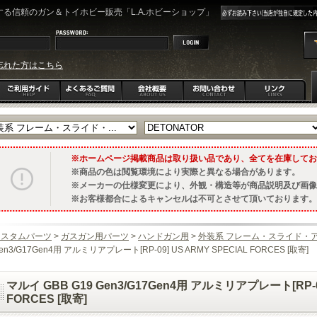
る信頼のガン＆トイホビー販売「L.A.ホビーショップ」
忘れた方はこちら
ホームページ掲載商品は取り扱い品であり、全てを在庫してお
商品の色は閲覧環境により実際と異なる場合があります。
メーカーの仕様変更により、外観・構造等が商品説明及び画像
お客様都合によるキャンセルは不可とさせて頂いております。
カスタムパーツ
>
ガスガン用パーツ
>
ハンドガン用
>
外装系 フレーム・スライド・
en3/G17Gen4用 アルミリアプレート[RP-09] US ARMY SPECIAL FORCES [取寄]
マルイ GBB G19 Gen3/G17Gen4用 アルミリアプレート[RP-09
FORCES [取寄]