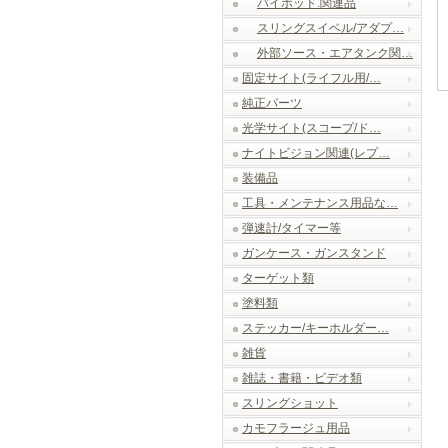
バイポッド.関連品
スリングスイベル/アダプ…
外部ソース・エアタンク関…
固定サイト(ライフル用/…
純正パーツ
光学サイト(スコープ/ド…
ナイトビジョン関連(レプ…
装備品
工具・メンテナンス用品な…
弾速計/タイマー等
ガンケース・ガンスタンド
ターゲット類
塗料類
ステッカー/キーホルダー…
雑貨
雑誌・書籍・ビデオ類
スリングショット
カモフラージュ用品