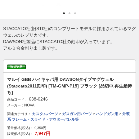
STACCATO社(旧STI社)のコンプリートモデルに採用されているマグ
ウェルのレプリカです。
DAWSON社製品にSTACCATO社の刻印が入っています。
アルミ合金削り出し製です。
マルイ GBB ハイキャパ用 DAWSONタイプマグウェル
(Staccato2011刻印) [TM-GMP-P15] ブラック [品切中.再生産待
ち]
638-0246
商品コード：
NOVA
メーカー：
カスタムパーツ
>
ガスガン用パーツ
>
ハンドガン用
>
外装
関連カテゴリ：
系 フレーム・スライド・アウターバレル等
通常価格(税込)：
9,350円
7,947円
販売価格(税込)：