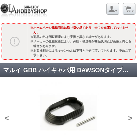
ホームページ掲載商品は取り扱い品であり、全てを在庫しておりませ
ん。
商品の色は閲覧環境により実際と異なる場合があります。
メーカーの仕様変更により、外観・構造等が商品説明及び画像と異なる
場合があります。
お客様都合によるキャンセルは不可とさせて頂いております。予めご了
承下さい。
マルイ GBB ハイキャパ用 DAWSONタイプマグウェル(Staccato2011刻印) [TM-GMP-P15] ブラック [品切中.再生産待ち]
<
>