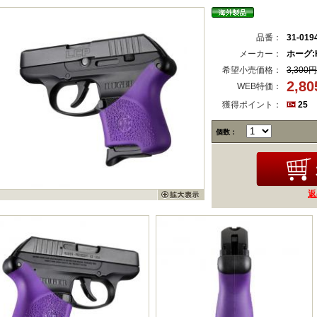
品番：
31-019
メーカー：
ホーグ:H
希望小売価格：
3,300円
2,8
WEB特価：
獲得ポイント：
25
個数：
返