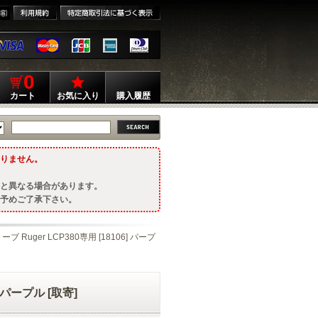
0
カート
お気に入り
購入履歴
りません。
と異なる場合があります。
予めご了承下さい。
Ruger LCP380専用 [18106] パープ
 パープル [取寄]