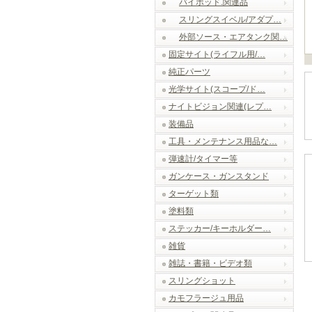
バイポッド.関連品
スリングスイベル/アダプ…
外部ソース・エアタンク関…
固定サイト(ライフル用/…
純正パーツ
光学サイト(スコープ/ド…
ナイトビジョン関連(レプ…
装備品
工具・メンテナンス用品な…
弾速計/タイマー等
ガンケース・ガンスタンド
ターゲット類
塗料類
ステッカー/キーホルダー…
雑貨
雑誌・書籍・ビデオ類
スリングショット
カモフラージュ用品