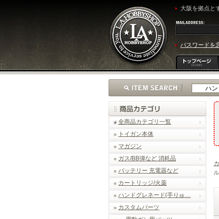
大阪を拠点とす
パスワードを
全商品カテゴリ一覧
トイガン本体
マガジン
ガス/BB弾など 消耗品
バッテリー 充電器など
ル
カートリッジ/火薬
ハンドグレネード(手りゅ…
カスタムパーツ