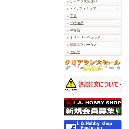
サープラス関連品
トイ / フィギュア
工賃
☆特価品
中古品
ミリタリーウォッチ
催涙スプレーなど
その他