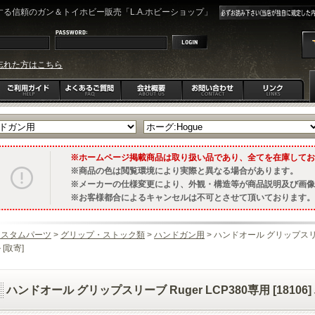
る信頼のガン＆トイホビー販売「L.A.ホビーショップ」
忘れた方はこちら
ホームページ掲載商品は取り扱い品であり、全てを在庫してお
商品の色は閲覧環境により実際と異なる場合があります。
メーカーの仕様変更により、外観・構造等が商品説明及び画像
お客様都合によるキャンセルは不可とさせて頂いております。
カスタムパーツ
>
グリップ・ストック類
>
ハンドガン用
> ハンドオール グリップスリーブ 
 [取寄]
ハンドオール グリップスリーブ Ruger LCP380専用 [18106]