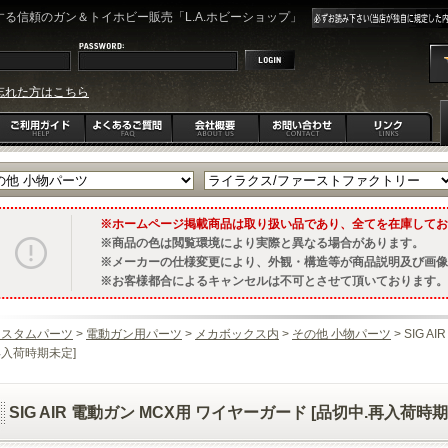
る信頼のガン＆トイホビー販売「L.A.ホビーショップ」
忘れた方はこちら
ホームページ掲載商品は取り扱い品であり、全てを在庫してお
商品の色は閲覧環境により実際と異なる場合があります。
メーカーの仕様変更により、外観・構造等が商品説明及び画像
お客様都合によるキャンセルは不可とさせて頂いております。
カスタムパーツ
>
電動ガン用パーツ
>
メカボックス内
>
その他 小物パーツ
> SIG 
入荷時期未定]
SIG AIR 電動ガン MCX用 ワイヤーガード [品切中.再入荷時