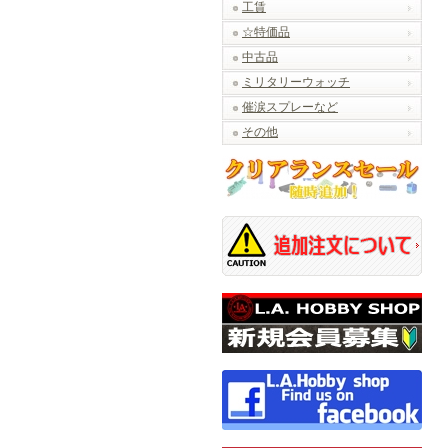
工賃
☆特価品
中古品
ミリタリーウォッチ
催涙スプレーなど
その他