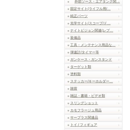
外部ソース・エアタンク関…
固定サイト(ライフル用/…
純正パーツ
光学サイト(スコープ/ド…
ナイトビジョン関連(レプ…
装備品
工具・メンテナンス用品な…
弾速計/タイマー等
ガンケース・ガンスタンド
ターゲット類
塗料類
ステッカー/キーホルダー…
雑貨
雑誌・書籍・ビデオ類
スリングショット
カモフラージュ用品
サープラス関連品
トイ / フィギュア