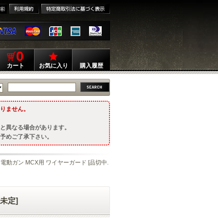
0
カート
お気に入り
購入履歴
りません。
と異なる場合があります。
予めご了承下さい。
AIR 電動ガン MCX用 ワイヤーガード [品切中.
期未定]