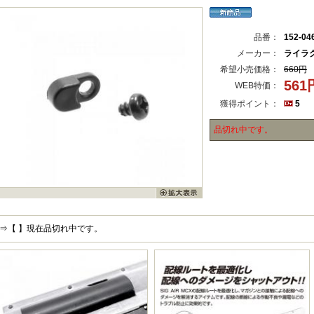
品番：
152-04
メーカー：
ライラ
希望小売価格：
660円
56
WEB特価：
獲得ポイント：
5
品切れ中です。
⇒【 】現在品切れ中です。