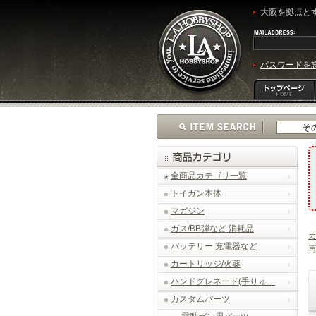
大阪を拠点とす
パスワードを
全商品カテゴリ一覧
トイガン本体
マガジン
ガス/BB弾など 消耗品
バッテリー 充電器など
再
カートリッジ/火薬
ハンドグレネード(手りゅ…
カスタムパーツ