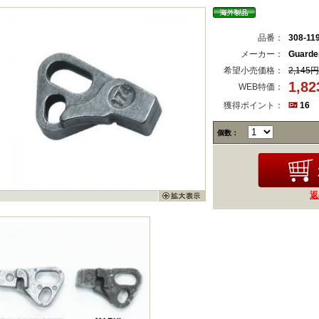
品番：
308-11
メーカー：
Guard
希望小売価格：
2,145円
1,8
WEB特価：
獲得ポイント：
16
個数：
返