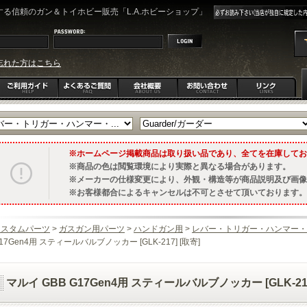
る信頼のガン＆トイホビー販売「L.A.ホビーショップ」
忘れた方はこちら
ホームページ掲載商品は取り扱い品であり、全てを在庫してお
商品の色は閲覧環境により実際と異なる場合があります。
メーカーの仕様変更により、外観・構造等が商品説明及び画像
お客様都合によるキャンセルは不可とさせて頂いております。
カスタムパーツ
>
ガスガン用パーツ
>
ハンドガン用
>
レバー・トリガー・ハンマー・
17Gen4用 スティールバルブノッカー [GLK-217] [取寄]
マルイ GBB G17Gen4用 スティールバルブノッカー [GLK-217