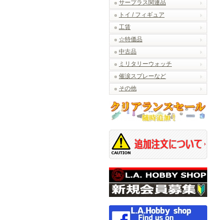
サープラス関連品
トイ / フィギュア
工賃
☆特価品
中古品
ミリタリーウォッチ
催涙スプレーなど
その他