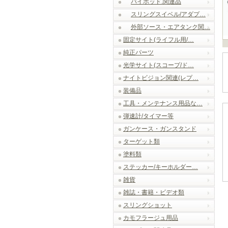
バイポッド.関連品
スリングスイベル/アダプ…
外部ソース・エアタンク関…
固定サイト(ライフル用/…
純正パーツ
光学サイト(スコープ/ド…
ナイトビジョン関連(レプ…
装備品
工具・メンテナンス用品な…
弾速計/タイマー等
ガンケース・ガンスタンド
ターゲット類
塗料類
ステッカー/キーホルダー…
雑貨
雑誌・書籍・ビデオ類
スリングショット
カモフラージュ用品