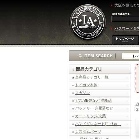
大阪を拠点とす
パスワードを
全商品カテゴリ一覧
トイガン本体
マガジン
ガス/BB弾など 消耗品
バッテリー 充電器など
G
カートリッジ/火薬
ハンドグレネード(手りゅ…
カスタムパーツ