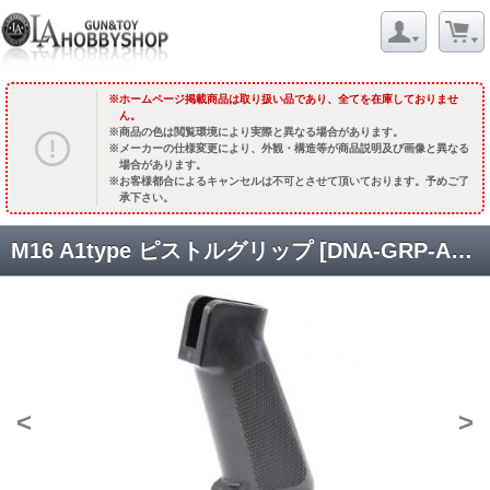
ホームページ掲載商品は取り扱い品であり、全てを在庫しておりませ
ん。
商品の色は閲覧環境により実際と異なる場合があります。
メーカーの仕様変更により、外観・構造等が商品説明及び画像と異なる
場合があります。
お客様都合によるキャンセルは不可とさせて頂いております。予めご了
承下さい。
M16 A1type ピストルグリップ [DNA-GRP-AR15-01] [取寄]
<
>