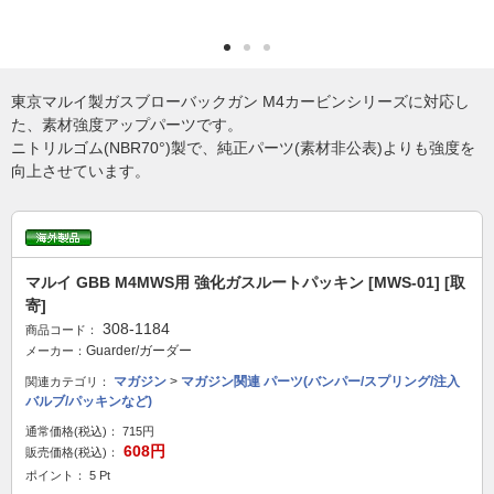
東京マルイ製ガスブローバックガン M4カービンシリーズに対応し
た、素材強度アップパーツです。
ニトリルゴム(NBR70°)製で、純正パーツ(素材非公表)よりも強度を
向上させています。
マルイ GBB M4MWS用 強化ガスルートパッキン [MWS-01] [取
寄]
308-1184
商品コード：
Guarder/ガーダー
メーカー：
マガジン
>
マガジン関連 パーツ(バンパー/スプリング/注入
関連カテゴリ：
バルブ/パッキンなど)
通常価格(税込)：
715円
608円
販売価格(税込)：
ポイント： 5 Pt