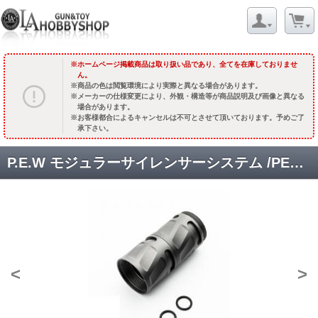
ホームページ掲載商品は取り扱い品であり、全てを在庫しておりませ
ん。
商品の色は閲覧環境により実際と異なる場合があります。
メーカーの仕様変更により、外観・構造等が商品説明及び画像と異なる
場合があります。
お客様都合によるキャンセルは不可とさせて頂いております。予めご了
承下さい。
P.E.W モジュラーサイレンサーシステム /PEW1 中間チューブ(ガンメタル色/2個入) [取寄:長納期]
<
>