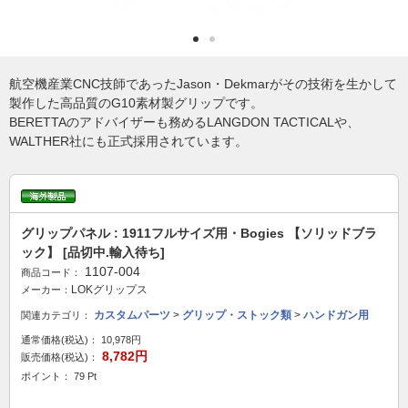
航空機産業CNC技師であったJason・Dekmarがその技術を生かして
製作した高品質のG10素材製グリップです。
BERETTAのアドバイザーも務めるLANGDON TACTICALや、
WALTHER社にも正式採用されています。
グリップパネル : 1911フルサイズ用・Bogies 【ソリッドブラ
ック】 [品切中.輸入待ち]
1107-004
商品コード：
LOKグリップス
メーカー：
カスタムパーツ
>
グリップ・ストック類
>
ハンドガン用
関連カテゴリ：
通常価格(税込)：
10,978円
8,782円
販売価格(税込)：
ポイント： 79 Pt