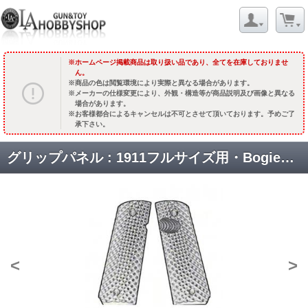
ホームページ掲載商品は取り扱い品であり、全てを在庫しておりませ
ん。
商品の色は閲覧環境により実際と異なる場合があります。
メーカーの仕様変更により、外観・構造等が商品説明及び画像と異なる
場合があります。
お客様都合によるキャンセルは不可とさせて頂いております。予めご了
承下さい。
グリップパネル : 1911フルサイズ用・Bogies 【ソリッドブラック】 [品切中.輸入待ち]
<
>