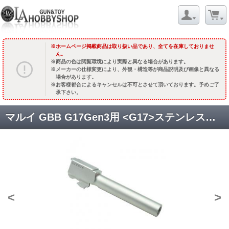
ホームページ掲載商品は取り扱い品であり、全てを在庫しておりませ
ん。
商品の色は閲覧環境により実際と異なる場合があります。
メーカーの仕様変更により、外観・構造等が商品説明及び画像と異なる
場合があります。
お客様都合によるキャンセルは不可とさせて頂いております。予めご了
承下さい。
マルイ GBB G17Gen3用 <G17>ステンレスアウターバレル [GLK-90] シルバー [取寄]
<
>