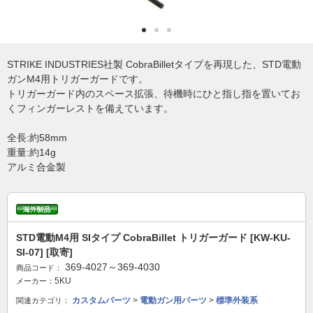
STRIKE INDUSTRIES社製 CobraBilletタイプを再現した、STD電動
ガンM4用トリガーガードです。
トリガーガード内のスペース拡張、待機時にひと指し指を置いてお
くフィンガーレストを備えています。
全長:約58mm
重量:約14g
アルミ合金製
STD電動M4用 SIタイプ CobraBillet トリガーガード [KW-KU-
SI-07] [取寄]
369-4027～369-4030
商品コード：
5KU
メーカー：
カスタムパーツ
>
電動ガン用パーツ
>
標準外装系
関連カテゴリ：