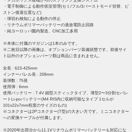
・メカボックス後端からのスプリング交換システム
・電子制御による動作状況管理(セミ/フル/3バーストモード切替、ピ
ストン後退位置など)
・弾切れ検知による動作の停止
・リチウムポリマーバッテリーの過放電防止回路
・純ヨーロッパ圏内製造、CNC加工多用
※本体に付属のマガジンは1本のみです。
※二枚目以降の画像は、オプションパーツ装備状態です。前後サイ
ト以外のオプションパーツ類は商品に含まれません。
全長 : 623-425mm
インナーバレル長 : 208mm
装弾数 : 75発
使用弾 : 6mm
使用バッテリー : 7.4V 細型スティックタイプ、薄型2〜3分割セパレ
ートLi-poバッテリー(M4 RIS内に収納可能なタイプ 1セルが
101x22x7mm程度のサイズのもの)
※コネクターは2Pコネクター(T型)の大きい方です。ミニコネクター
への変換ケーブルが付属します。
※2020年出荷分から11.1Vリチウムポリマーバッテリーも対応にな