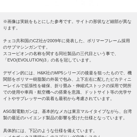
※画像は実銃をもとにした参考です。サイトの形状など細部が異な
ります。
チェコ共和国のCZ社が2009年に発表した、ポリマーフレーム採用
のサブマシンガンです。
スコーピオンの名称を関する同社製品の三代目という事で、
「EVO(EVOLUTION)3」の名を冠しています。
デザイン的には、H&K社のMP5シリーズの後釜を狙ったもので、機
関部をポリマー樹脂製の外装で包み、上下左右に配したピカティニ
ーレイルで拡張性を確保、折り畳み・伸縮式ストックの採用で閉所
での使用や車両・航空機への搭乗を意識、ドットサイト等の光学サ
イトやサプレッサーの装着も最初から考慮されています。
ASG製電動ガンは、基本的なメカは東京マルイタイプながら、台湾
製の最近のハイエンド製品の影響を受けた仕様となっています。
具体的には、下記のような仕様を備えています。