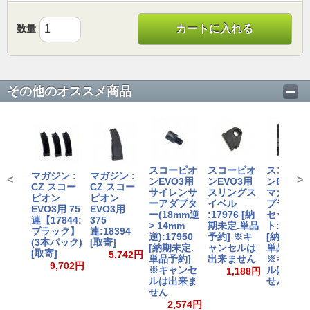
数量
カートに入れる
その他のオススメ商品
スコーピオ
スコーピオ
スコーピ
マガジン :
マガジン :
<
>
ンEVO3用
ンEVO3用
ンEVO3
CZ スコー
CZ スコー
サイレンサ
スリングス
マガジン
ピオン
ピオン
ーアダプタ
イベル
プラー /2
EVO3用 75
EVO3用
ー(18mm逆
:17976 [納
セッ
連【17844:
375
> 14mm
期未定.単品
ト:17850
ブラック】
連:18394
逆):17950
予約] ※キ
[納期未定
(3本パック)
[取寄]
[納期未定.
ャンセルは
単品予約]
[取寄]
5,742円
単品予約]
出来ません
※キャン
9,702円
※キャンセ
ルは出来
1,188円
ルは出来ま
せん
せん
2,87
2,574円