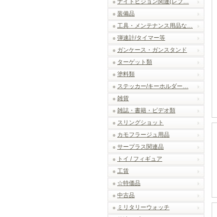
ナイトビジョン関連(レプ…
装備品
工具・メンテナンス用品な…
弾速計/タイマー等
ガンケース・ガンスタンド
ターゲット類
塗料類
ステッカー/キーホルダー…
雑貨
雑誌・書籍・ビデオ類
スリングショット
カモフラージュ用品
サープラス関連品
トイ / フィギュア
工賃
☆特価品
中古品
ミリタリーウォッチ