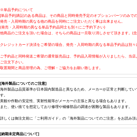
※単品予約について
[単品予約]表記のある商品は、その商品と同時発売予定のオプションパーツのみで
発売・入荷時期の異なる他の商品を同時にご注文いただく事は出来ません。
(発売・入荷時期の異なる単品予約品同士も別々にご予約下さい)
他商品のご注文を頂いた場合は、そちらの商品は一旦取り消しさせて頂きます。(念
クレジットカード決済をご希望の場合、発売・入荷時期の異なる単品予約品は別々
ご予約品と同時発送ご希望の通常販売品は、予約品入荷情報が入りましたら、当店
ご注文下さい。
取置期間と商品管理の為、ご理解・ご協力をお願い致します。
[海外製品についてのご注意]
海外製品は品質基準が日本国内製造品と異なるため、メーカーが正常と判断してい
す。
美観や作動の安定性、実射性能等がメーカーの主張と異なる場合もあります。
また、使い捨てを想定しており修理や補修部品の調達が困難な製品もあります。
詳しくは御注文前に「ご利用ガイド」の「海外製品についてのご注意」をお読み頂
[納期未定商品について]