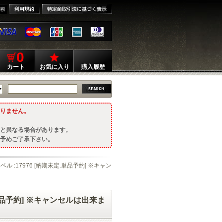
0
カート
お気に入り
購入履歴
りません。
と異なる場合があります。
予めご了承下さい。
ル :17976 [納期未定.単品予約] ※キャン
.単品予約] ※キャンセルは出来ま