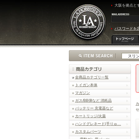
大阪を拠点とす
パスワードを
全商品カテゴリ一覧
トイガン本体
マガジン
ガス/BB弾など 消耗品
バッテリー 充電器など
カートリッジ/火薬
ハンドグレネード(手りゅ…
カスタムパーツ