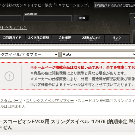
る信頼のガン＆トイホビー販売「L.A.ホビーショップ」
忘れた方はこちら
ホームページ掲載商品は取り扱い品であり、全てを在庫してお
商品の色は閲覧環境により実際と異なる場合があります。
メーカーの仕様変更により、外観・構造等が商品説明及び画像
お客様都合によるキャンセルは不可とさせて頂いております。
カスタムパーツ
>
スリングスイベル/アダプター
> スコーピオンEVO3用 スリングスイベ
セルは出来ません
スコーピオンEVO3用 スリングスイベル :17976 [納期未定
せん