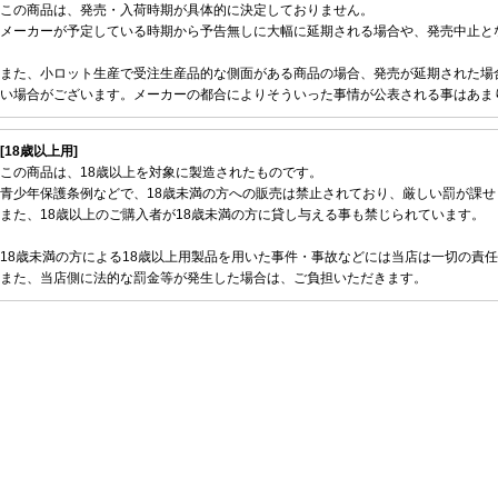
この商品は、発売・入荷時期が具体的に決定しておりません。
メーカーが予定している時期から予告無しに大幅に延期される場合や、発売中止と
また、小ロット生産で受注生産品的な側面がある商品の場合、発売が延期された場
い場合がございます。メーカーの都合によりそういった事情が公表される事はあま
[18歳以上用]
この商品は、18歳以上を対象に製造されたものです。
青少年保護条例などで、18歳未満の方への販売は禁止されており、厳しい罰が課せ
また、18歳以上のご購入者が18歳未満の方に貸し与える事も禁じられています。
18歳未満の方による18歳以上用製品を用いた事件・事故などには当店は一切の責
また、当店側に法的な罰金等が発生した場合は、ご負担いただきます。