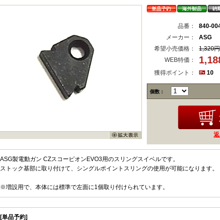
品番：
840-00
メーカー：
ASG
希望小売価格：
1,320円
1,1
WEB特価：
獲得ポイント：
10
個数：
返
ASG製電動ガン CZスコーピオンEVO3用のスリングスイベルです。
ストック基部に取り付けて、シングルポイントスリングの使用が可能になります。
※増設用で、本体には標準で左面に1個取り付けられています。
[単品予約]