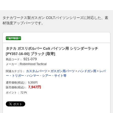
タナカワークス製ガスガン COLTパイソンシリーズに対応した、素
材強度アップパーツです。
タナカ ガスリボルバー Colt パイソン用 シリンダーラッチ
[PY357-16-00] ブラック [取寄]
921-079
商品コード：
RobinHood Tactical
メーカー：
カスタムパーツ
>
ガスガン用パーツ
>
ハンドガン用
>
レバ
関連カテゴリ：
ー・トリガー・ハンマー・シアー・サイト等
通常価格(税込)：
9,350円
7,947円
販売価格(税込)：
ポイント： 72 Pt