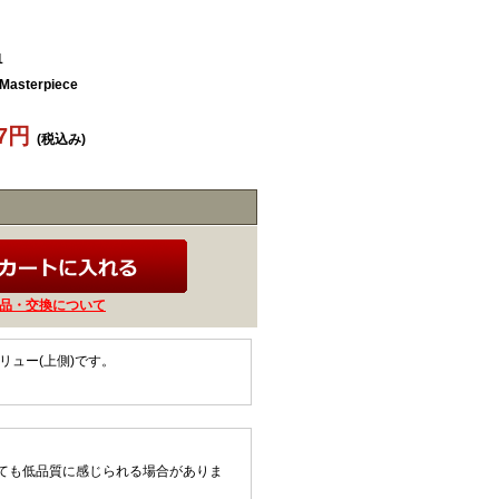
1
 Masterpiece
37円
(税込み)
品・交換について
ュー(上側)です。
ても低品質に感じられる場合がありま