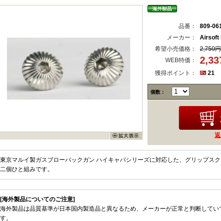
品番：
809-06
メーカー：
Airsoft
希望小売価格：
2,750円
2,3
WEB特価：
獲得ポイント：
21
個数：
返
東京マルイ製ガスブローバックガン ハイキャパシリーズに対応した、グリップスクリ
二個ひと組みです。
[海外製品についてのご注意]
海外製品は品質基準が日本国内製造品と異なるため、メーカーが正常と判断してい
す。