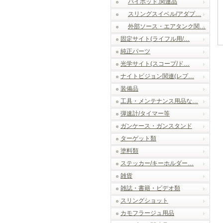
バイポッド.関連品
スリングスイベル/アダプ…
外部ソース・エアタンク関…
固定サイト(ライフル用/…
純正パーツ
光学サイト(スコープ/ド…
ナイトビジョン関連(レプ…
装備品
工具・メンテナンス用品な…
弾速計/タイマー等
ガンケース・ガンスタンド
ターゲット類
塗料類
ステッカー/キーホルダー…
雑貨
雑誌・書籍・ビデオ類
スリングショット
カモフラージュ用品