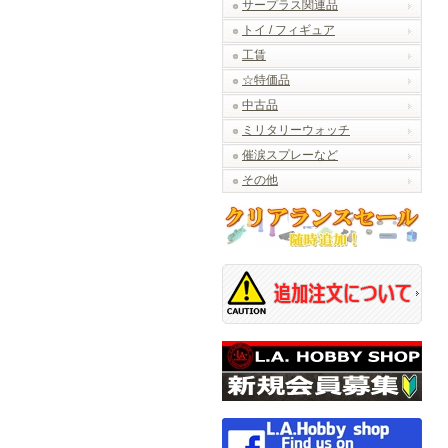
サープラス関連品
トイ / フィギュア
工賃
☆特価品
中古品
ミリタリーウォッチ
催涙スプレーなど
その他