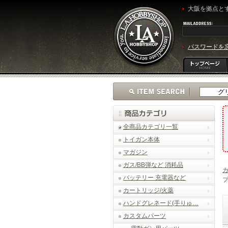
大阪を拠点とす
パスワードを
全商品カテゴリ一覧
トイガン本体
マガジン
ガス/BB弾など 消耗品
バッテリー 充電器など
プ
カートリッジ/火薬
ハンドグレネード(手りゅ…
カスタムパーツ