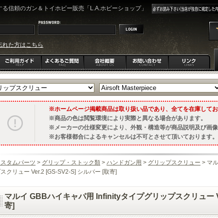
る信頼のガン＆トイホビー販売「L.A.ホビーショップ」
忘れた方はこちら
ホームページ掲載商品は取り扱い品であり、全てを在庫してお
商品の色は閲覧環境により実際と異なる場合があります。
メーカーの仕様変更により、外観・構造等が商品説明及び画像
お客様都合によるキャンセルは不可とさせて頂いております。
カスタムパーツ
>
グリップ・ストック類
>
ハンドガン用
>
グリップスクリュー
> マル
スクリュー Ver.2 [GS-SV2-S] シルバー [取寄]
マルイ GBBハイキャパ用 Infinityタイプグリップスクリュー Ver.
寄]