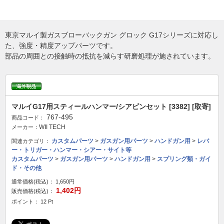
東京マルイ製ガスブローバックガン グロック G17シリーズに対応し
た、強度・精度アップパーツです。
部品の周囲との接触時の抵抗を減らす研磨処理が施されています。
マルイG17用スティールハンマー/シアピンセット [3382] [取寄]
767-495
商品コード：
WII TECH
メーカー：
カスタムパーツ
>
ガスガン用パーツ
>
ハンドガン用
>
レバ
関連カテゴリ：
ー・トリガー・ハンマー・シアー・サイト等
カスタムパーツ
>
ガスガン用パーツ
>
ハンドガン用
>
スプリング類・ガイ
ド・その他
通常価格(税込)：
1,650円
1,402円
販売価格(税込)：
ポイント： 12 Pt