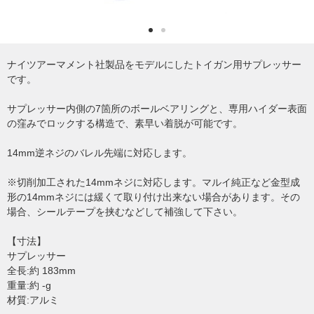
ナイツアーマメント社製品をモデルにしたトイガン用サプレッサー
です。
サプレッサー内側の7箇所のボールベアリングと、専用ハイダー表面
の窪みでロックする構造で、素早い着脱が可能です。
14mm逆ネジのバレル先端に対応します。
※切削加工された14mmネジに対応します。マルイ純正など金型成
形の14mmネジには緩くて取り付け出来ない場合があります。その
場合、シールテープを挟むなどして補強して下さい。
【寸法】
サプレッサー
全長:約 183mm
重量:約 -g
材質:アルミ