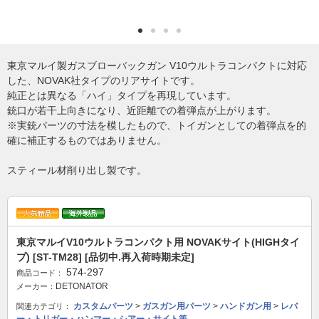
東京マルイ製ガスブローバックガン V10ウルトラコンパクトに対応
した、NOVAK社タイプのリアサイトです。
純正とは異なる「ハイ」タイプを再現しています。
銃口が若干上向きになり、近距離での着弾点が上がります。
※実銃パーツの寸法を模したもので、トイガンとしての着弾点を的
確に補正するものではありません。
スティール材削り出し製です。
東京マルイV10ウルトラコンパクト用 NOVAKサイト(HIGHタイ
プ) [ST-TM28] [品切中.再入荷時期未定]
574-297
商品コード：
DETONATOR
メーカー：
カスタムパーツ
>
ガスガン用パーツ
>
ハンドガン用
>
レバ
関連カテゴリ：