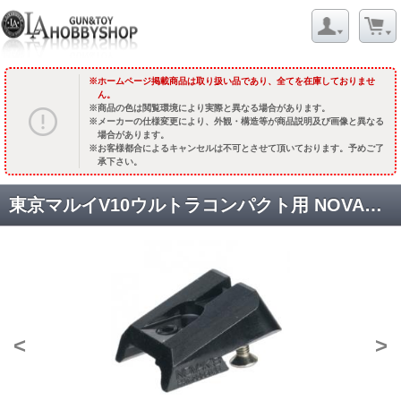
ホームページ掲載商品は取り扱い品であり、全てを在庫しておりませ
ん。
商品の色は閲覧環境により実際と異なる場合があります。
メーカーの仕様変更により、外観・構造等が商品説明及び画像と異なる
場合があります。
お客様都合によるキャンセルは不可とさせて頂いております。予めご了
承下さい。
東京マルイV10ウルトラコンパクト用 NOVAKサイト(HIGHタイプ) [ST-TM28] [品切中.再入荷時期未定]
<
>