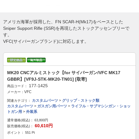
アメリカ海軍が採用した、FN SCAR-H(Mk17)をベースとした
Sniper Support Rifle (SSR)を再現したストックアッセンブリーで
す。
VFC(サイバーガンブランド)に対応します。
MK20 CNCアルミストック【for サイバーガン/VFC MK17
GBBR】[VF9J-STK-MK20-TN01] [取寄]
177-1425
商品コード：
VFC
メーカー：
カスタムパーツ
>
グリップ・ストック類
関連カテゴリ：
カスタムパーツ
>
ガスガン用パーツ
>
ライフル・サブマシンガン・ショッ
トガン用
>
外装系
通常価格(税込)：
63,800円
60,610円
販売価格(税込)：
ポイント： 551 Pt