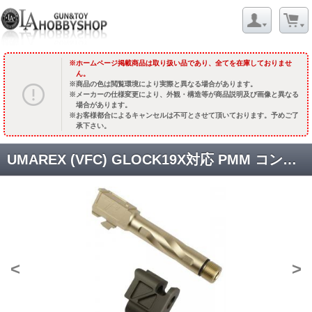
ホームページ掲載商品は取り扱い品であり、全てを在庫しておりませ
ん。
商品の色は閲覧環境により実際と異なる場合があります。
メーカーの仕様変更により、外観・構造等が商品説明及び画像と異なる
場合があります。
お客様都合によるキャンセルは不可とさせて頂いております。予めご了
承下さい。
UMAREX (VFC) GLOCK19X対応 PMM コンペンセイター バレル セット [KW-FH-063(013-set)] [品切中.再生産待ち]
<
>