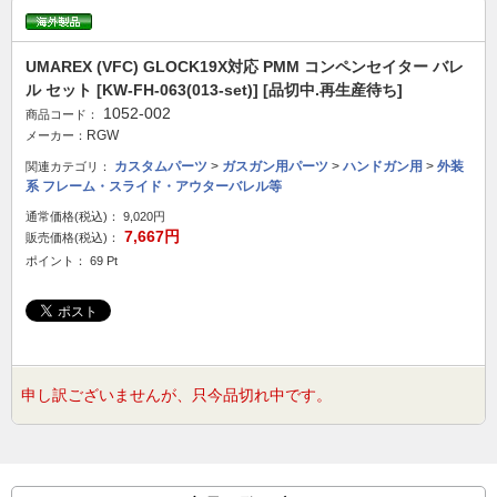
UMAREX (VFC) GLOCK19X対応 PMM コンペンセイター バレ
ル セット [KW-FH-063(013-set)] [品切中.再生産待ち]
1052-002
商品コード：
RGW
メーカー：
カスタムパーツ
>
ガスガン用パーツ
>
ハンドガン用
>
外装
関連カテゴリ：
系 フレーム・スライド・アウターバレル等
通常価格(税込)：
9,020円
7,667円
販売価格(税込)：
ポイント： 69 Pt
申し訳ございませんが、只今品切れ中です。