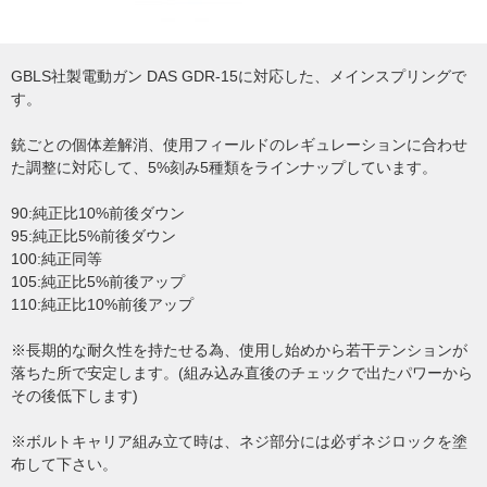
GBLS社製電動ガン DAS GDR-15に対応した、メインスプリングで
す。
銃ごとの個体差解消、使用フィールドのレギュレーションに合わせ
た調整に対応して、5%刻み5種類をラインナップしています。
90:純正比10%前後ダウン
95:純正比5%前後ダウン
100:純正同等
105:純正比5%前後アップ
110:純正比10%前後アップ
※長期的な耐久性を持たせる為、使用し始めから若干テンションが
落ちた所で安定します。(組み込み直後のチェックで出たパワーから
その後低下します)
※ボルトキャリア組み立て時は、ネジ部分には必ずネジロックを塗
布して下さい。