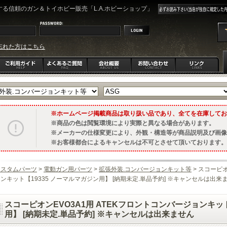
る信頼のガン＆トイホビー販売「L.A.ホビーショップ」
忘れた方はこちら
ホームページ掲載商品は取り扱い品であり、全てを在庫してお
商品の色は閲覧環境により実際と異なる場合があります。
メーカーの仕様変更により、外観・構造等が商品説明及び画像
お客様都合によるキャンセルは不可とさせて頂いております。
カスタムパーツ
>
電動ガン用パーツ
>
拡張外装.コンバージョンキット等
> スコーピオ
ンキット【19335 ノーマルマガジン用】 [納期未定.単品予約] ※キャンセルは出来
スコーピオンEVO3A1用 ATEKフロントコンバージョンキット
用】 [納期未定.単品予約] ※キャンセルは出来ません