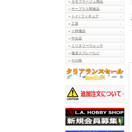
カモフラージュ用品
サープラス関連品
トイ / フィギュア
工賃
☆特価品
中古品
ミリタリーウォッチ
催涙スプレーなど
その他