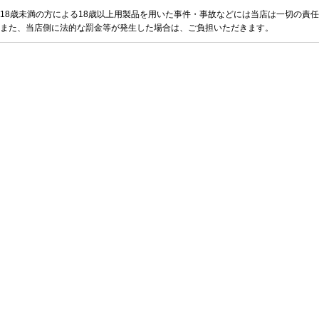
18歳未満の方による18歳以上用製品を用いた事件・事故などには当店は一切の責
また、当店側に法的な罰金等が発生した場合は、ご負担いただきます。