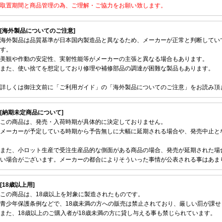
取置期間と商品管理の為、ご理解・ご協力をお願い致します。
[海外製品についてのご注意]
海外製品は品質基準が日本国内製造品と異なるため、メーカーが正常と判断してい
す。
美観や作動の安定性、実射性能等がメーカーの主張と異なる場合もあります。
また、使い捨てを想定しており修理や補修部品の調達が困難な製品もあります。
詳しくは御注文前に「ご利用ガイド」の「海外製品についてのご注意」をお読み頂
[納期未定商品について]
この商品は、発売・入荷時期が具体的に決定しておりません。
メーカーが予定している時期から予告無しに大幅に延期される場合や、発売中止と
また、小ロット生産で受注生産品的な側面がある商品の場合、発売が延期された場
い場合がございます。メーカーの都合によりそういった事情が公表される事はあま
[18歳以上用]
この商品は、18歳以上を対象に製造されたものです。
青少年保護条例などで、18歳未満の方への販売は禁止されており、厳しい罰が課せ
また、18歳以上のご購入者が18歳未満の方に貸し与える事も禁じられています。