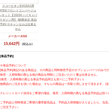
スコーピオンEVO3A1用
ATEKフロントコンバージョ
ンキット【19334 ハイキャパ
マガジン用】 [納期未定.単品
予約] ※キャンセルは出来ま
せん
メーカー:ASG
15,642円
(税込み)
[単品予約]
※単品予約について
[単品予約]表記のある商品は、その商品と同時発売予定のオプションパーツのみで
発売・入荷時期の異なる他の商品を同時にご注文いただく事は出来ません。
(発売・入荷時期の異なる単品予約品同士も別々にご予約下さい)
他商品のご注文を頂いた場合は、そちらの商品は一旦取り消しさせて頂きます。(念
クレジットカード決済をご希望の場合、発売・入荷時期の異なる単品予約品は別々
ご予約品と同時発送ご希望の通常販売品は、予約品入荷情報が入りましたら、当店
ご注文下さい。