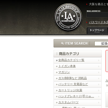
大阪を拠点とす
パスワードを
全商品カテゴリ一覧
トイガン本体
マガジン
ガス/BB弾など 消耗品
バッテリー 充電器など
ョ
カートリッジ/火薬
ハンドグレネード(手りゅ…
カスタムパーツ