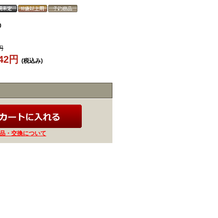
0
円
642円
(税込み)
品・交換について