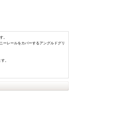
です。
ィニーレールをカバーするアングルドグリ
ます。