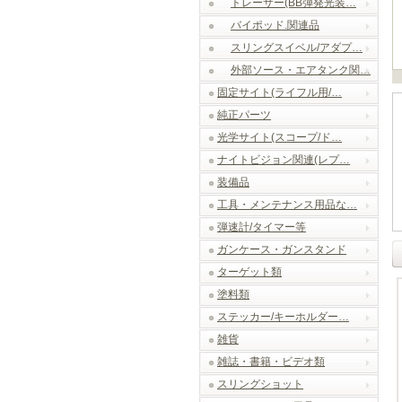
トレーサー(BB弾発光装…
バイポッド.関連品
スリングスイベル/アダプ…
外部ソース・エアタンク関…
固定サイト(ライフル用/…
純正パーツ
光学サイト(スコープ/ド…
ナイトビジョン関連(レプ…
装備品
工具・メンテナンス用品な…
弾速計/タイマー等
ガンケース・ガンスタンド
ターゲット類
塗料類
ステッカー/キーホルダー…
雑貨
雑誌・書籍・ビデオ類
スリングショット