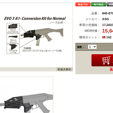
品番：
840-07
メーカー：
ASG
希望小売価格：
17,380
15,
WEB特価：
獲得ポイント：
142
個数：
返