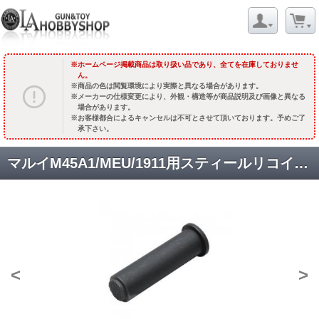
ホームページ掲載商品は取り扱い品であり、全てを在庫しておりませ
ん。
商品の色は閲覧環境により実際と異なる場合があります。
メーカーの仕様変更により、外観・構造等が商品説明及び画像と異なる
場合があります。
お客様都合によるキャンセルは不可とさせて頂いております。予めご了
承下さい。
マルイM45A1/MEU/1911用スティールリコイルプラグ [M45A1-07] ブラック [取寄]
<
>