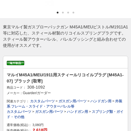
東京マルイ製ガスブローバックガン M45A1/MEUピストル/M1911A1
等に対応した、スティール材製のリコイルスプリングプラグです。
スティール製アウターバレル、バレルブッシングと組み合わせての
使用がオススメです。
マルイM45A1/MEU/1911用スティールリコイルプラグ [M45A1-
07] ブラック [取寄]
308-1092
商品コード：
Guarder/ガーダー
メーカー：
カスタムパーツ
>
ガスガン用パーツ
>
ハンドガン用
>
外装
関連カテゴリ：
系 フレーム・スライド・アウターバレル等
カスタムパーツ
>
ガスガン用パーツ
>
ハンドガン用
>
スプリング類・ガイ
ド・その他
通常価格(税込)：
3,080円
2,618円
販売価格(税込)：