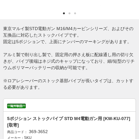
東京マルイ製STD電動ガン M16/M4カービンシリーズ、およびその
互換品に対応したストックパイプです。
固定は5ポジションで、上面にナンバーのマーキングがあります。
アルミ製で削り出し製で、固定用の押さえ板に配線通し用の切り欠
きが、パイプ後端はネジ式のキャップになっており、細/短型のリチ
ウムポリマーバッテリーの収納が可能です。
※ロアレシーバーのストック基部パイプが長いタイプは、カットす
る必要があります。
5ポジション ストックパイプ STD M4電動ガン用 [KW-KU-077]
[取寄]
369-3652
商品コード：
5KU
メーカー：