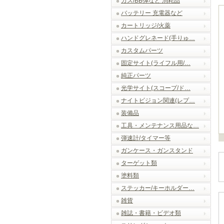
ガス/BB弾など 消耗品
バッテリー 充電器など
カートリッジ/火薬
ハンドグレネード(手りゅ…
カスタムパーツ
固定サイト(ライフル用/…
純正パーツ
光学サイト(スコープ/ド…
ナイトビジョン関連(レプ…
装備品
工具・メンテナンス用品な…
弾速計/タイマー等
ガンケース・ガンスタンド
ターゲット類
塗料類
ステッカー/キーホルダー…
雑貨
雑誌・書籍・ビデオ類