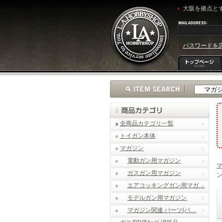
大阪を拠点とす
パスワードを
全商品カテゴリ一覧
トイガン本体
マガジン
電動ガン用マガジン
ガスガン用マガジン
ン
エアコッキングガン用マガ…
モデルガン用マガジン
マガジン関連 パーツ(バ…