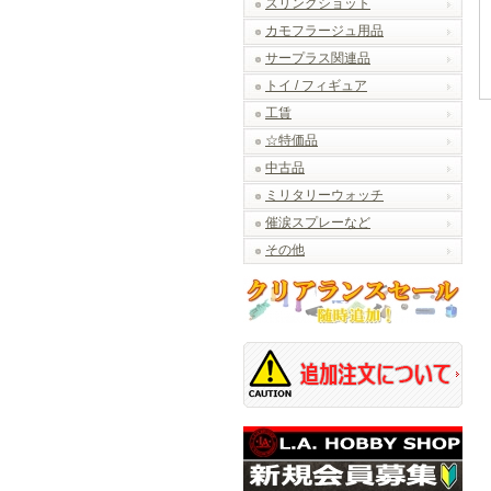
スリングショット
カモフラージュ用品
サープラス関連品
トイ / フィギュア
工賃
☆特価品
中古品
ミリタリーウォッチ
催涙スプレーなど
その他