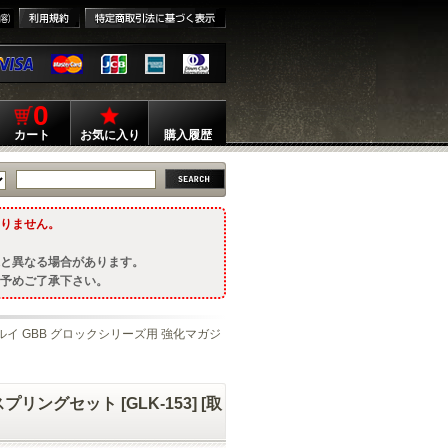
0
カート
お気に入り
購入履歴
りません。
と異なる場合があります。
予めご了承下さい。
マルイ GBB グロックシリーズ用 強化マガジ
ングセット [GLK-153] [取