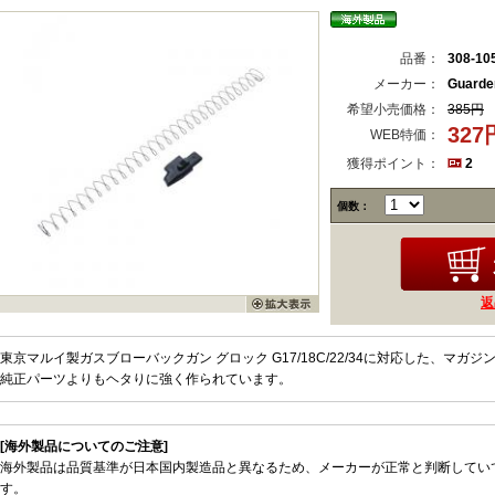
品番：
308-10
メーカー：
Guard
希望小売価格：
385円
32
WEB特価：
獲得ポイント：
2
個数：
返
東京マルイ製ガスブローバックガン グロック G17/18C/22/34に対応した、マ
純正パーツよりもヘタりに強く作られています。
[海外製品についてのご注意]
海外製品は品質基準が日本国内製造品と異なるため、メーカーが正常と判断してい
す。