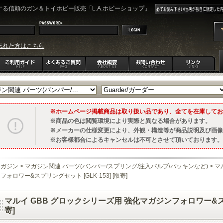
る信頼のガン＆トイホビー販売「L.A.ホビーショップ」
忘れた方はこちら
ホームページ掲載商品は取り扱い品であり、全てを在庫してお
商品の色は閲覧環境により実際と異なる場合があります。
メーカーの仕様変更により、外観・構造等が商品説明及び画像
お客様都合によるキャンセルは不可とさせて頂いております。
マガジン
>
マガジン関連 パーツ(バンパー/スプリング/注入バルブ/パッキンなど)
> 
フォロワー&スプリングセット [GLK-153] [取寄]
マルイ GBB グロックシリーズ用 強化マガジンフォロワー&スプリ
寄]