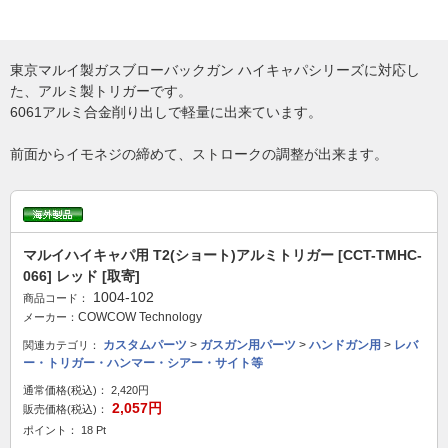
東京マルイ製ガスブローバックガン ハイキャパシリーズに対応し
た、アルミ製トリガーです。
6061アルミ合金削り出しで軽量に出来ています。
前面からイモネジの締めて、ストロークの調整が出来ます。
マルイハイキャパ用 T2(ショート)アルミトリガー [CCT-TMHC-
066] レッド [取寄]
1004-102
商品コード：
COWCOW Technology
メーカー：
カスタムパーツ
>
ガスガン用パーツ
>
ハンドガン用
>
レバ
関連カテゴリ：
ー・トリガー・ハンマー・シアー・サイト等
通常価格(税込)：
2,420円
2,057円
販売価格(税込)：
ポイント： 18 Pt