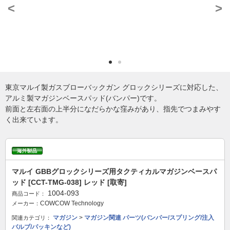
<
>
東京マルイ製ガスブローバックガン グロックシリーズに対応した、
アルミ製マガジンベースパッド(バンパー)です。
前面と左右面の上半分になだらかな窪みがあり、指先でつまみやす
く出来ています。
マルイ GBBグロックシリーズ用タクティカルマガジンベースパ
ッド [CCT-TMG-038] レッド [取寄]
1004-093
商品コード：
COWCOW Technology
メーカー：
マガジン
>
マガジン関連 パーツ(バンパー/スプリング/注入
関連カテゴリ：
バルブ/パッキンなど)