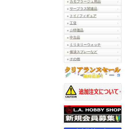
カモフラージュ用品
サープラス関連品
トイ / フィギュア
工賃
☆特価品
中古品
ミリタリーウォッチ
催涙スプレーなど
その他