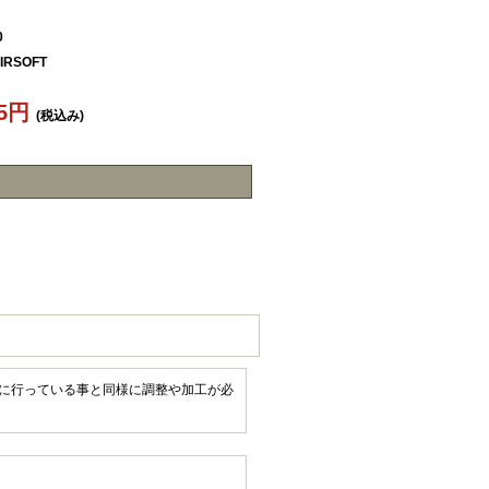
0
IRSOFT
85円
(税込み)
造時に行っている事と同様に調整や加工が必