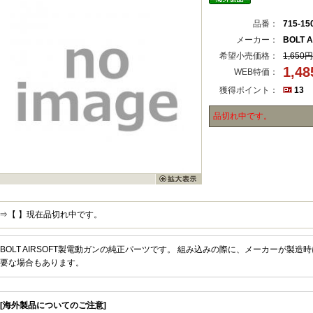
品番：
715-15
メーカー：
BOLT A
希望小売価格：
1,650円
1,4
WEB特価：
獲得ポイント：
13
品切れ中です。
⇒【 】現在品切れ中です。
BOLT AIRSOFT製電動ガンの純正パーツです。 組み込みの際に、メーカーが製
要な場合もあります。
[海外製品についてのご注意]