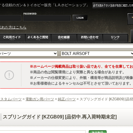
る信頼のガン＆トイホビー販売「L.A.ホビーショップ」
忘れた方はこちら
ホームページ掲載商品は取り扱い品であり、全てを在庫してお
商品の色は閲覧環境により実際と異なる場合があります。
メーカーの仕様変更により、外観・構造等が商品説明及び画像
お客様都合によるキャンセルは不可とさせて頂いております。
カスタムパーツ
>
電動ガン用パーツ
>
純正パーツ
> スプリングガイド [KZGB09] [
スプリングガイド [KZGB09] [品切中.再入荷時期未定]