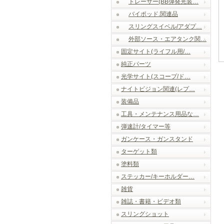
トレーサー(BB弾発光装…
バイポッド.関連品
スリングスイベル/アダプ…
外部ソース・エアタンク関…
固定サイト(ライフル用/…
純正パーツ
光学サイト(スコープ/ド…
ナイトビジョン関連(レプ…
装備品
工具・メンテナンス用品な…
弾速計/タイマー等
ガンケース・ガンスタンド
ターゲット類
塗料類
ステッカー/キーホルダー…
雑貨
雑誌・書籍・ビデオ類
スリングショット