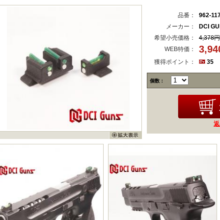
品番：
962-11
メーカー：
DCI G
希望小売価格：
4,378円
3,9
WEB特価：
獲得ポイント：
35
個数：
返