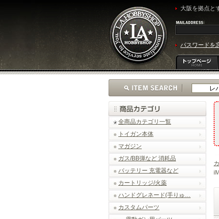
大阪を拠点とす
パスワードを
全商品カテゴリ一覧
トイガン本体
マガジン
ガス/BB弾など 消耗品
バッテリー 充電器など
i
カートリッジ/火薬
ハンドグレネード(手りゅ…
カスタムパーツ