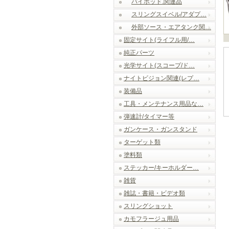
バイポッド.関連品
スリングスイベル/アダプ…
外部ソース・エアタンク関…
固定サイト(ライフル用/…
純正パーツ
光学サイト(スコープ/ド…
ナイトビジョン関連(レプ…
装備品
工具・メンテナンス用品な…
弾速計/タイマー等
ガンケース・ガンスタンド
ターゲット類
塗料類
ステッカー/キーホルダー…
雑貨
雑誌・書籍・ビデオ類
スリングショット
カモフラージュ用品