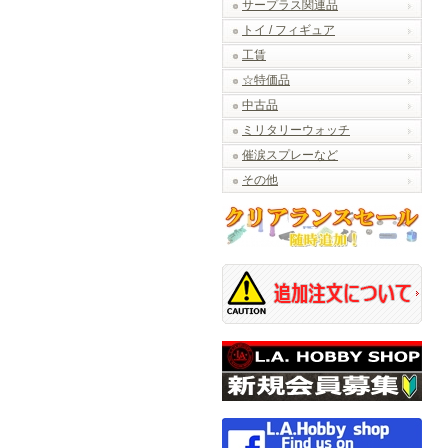
サープラス関連品
トイ / フィギュア
工賃
☆特価品
中古品
ミリタリーウォッチ
催涙スプレーなど
その他