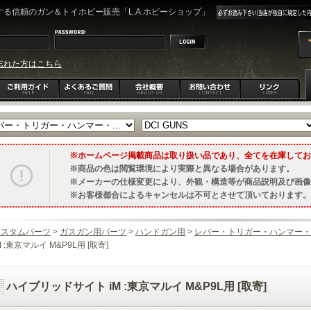
る信頼のガン＆トイホビー販売「L.A.ホビーショップ」
忘れた方はこちら
ホームページ掲載商品は取り扱い品であり、全てを在庫してお
商品の色は閲覧環境により実際と異なる場合があります。
メーカーの仕様変更により、外観・構造等が商品説明及び画像
お客様都合によるキャンセルは不可とさせて頂いております。
カスタムパーツ
>
ガスガン用パーツ
>
ハンドガン用
>
レバー・トリガー・ハンマー・
M :東京マルイ M&P9L用 [取寄]
ハイブリッドサイト iM :東京マルイ M&P9L用 [取寄]