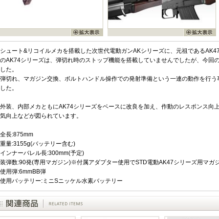
シュート&リコイルメカを搭載した次世代電動ガンAKシリーズに、元祖であるAK4
のAK74シリーズは、弾切れ時のストップ機能を搭載していませんでしたが、今回
した。
弾切れ、マガジン交換、ボルトハンドル操作での発射準備という一連の動作を行う
した。
外装、内部メカともにAK74シリーズをベースに改良を加え、作動のレスポンス向
気向上などが図られています。
全長:875mm
重量:3155g(バッテリー含む)
インナーバレル長:300mm(予定)
装弾数:90発(専用マガジン)※付属アダプター使用でSTD電動AK47シリーズ用マ
使用弾:6mmBB弾
使用バッテリー:ミニSニッケル水素バッテリー