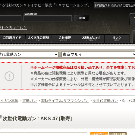
る信頼のガン＆トイホビー販売「L.A.ホビーショップ」
忘れた方はこちら
ホームページ掲載商品は取り扱い品であり、全てを在庫してお
商品の色は閲覧環境により実際と異なる場合があります。
メーカーの仕様変更により、外観・構造等が商品説明及び画像
お客様都合によるキャンセルは不可とさせて頂いております。
トイガン本体
>
電動ガン
>
電動ライフル/サブマシンガン
>
次世代電動ガン
> 次世代電動
次世代電動ガン : AKS-47 [取寄]