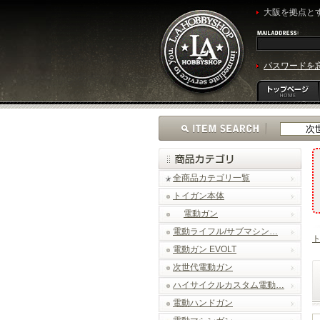
大阪を拠点とす
パスワードを
全商品カテゴリ一覧
トイガン本体
電動ガン
電動ライフル/サブマシン…
電動ガン EVOLT
次世代電動ガン
ハイサイクルカスタム電動…
電動ハンドガン