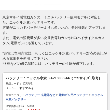
東京マルイ製電動ガンの、ミニSバッテリー使用モデルに対応し
た、ニッケル水素バッテリーです。
容量がニッカドバッテリーよりも多いため、発射弾数がアップしま
す。
また、電気の消費量が多い次世代電動ガンやHC(ハイサイクルカス
タム)電動ガンにも適しています。
*充電は専用充電器、もしくはニッケル水素バッテリー対応の表記が
ある充電器を使用して下さい。
*冬季などの低気温時には、バッテリーの性能が低下します。
バッテリー : ニッケル水素 8.4V1300mAhミニSサイズ [取寄]
23891
商品コード：
東京マルイ
メーカー：
バッテリー 充電器など
>
電動ガン用バッテリー
>
ニッケル
関連カテゴリ：
水素バッテリー
通常価格(税込)：
5,060円