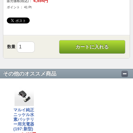
4,554円
販売価格(税込)：
ポイント： 41 Pt
数量
カートに入れる
その他のオススメ商品
マルイ純正
ニッケル水
素バッテリ
ー用充電器
(197:新型)