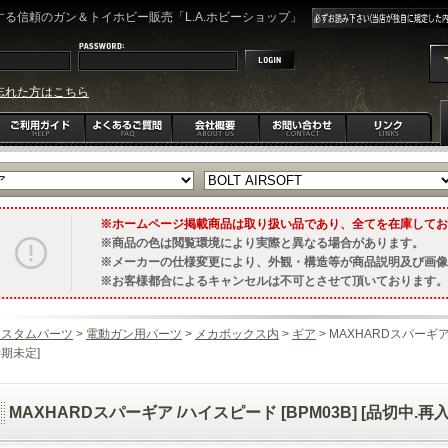
る信頼のガン＆トイホビー販売「L.A.ホビーショップ」
忘れた方はこちら
ホームページ掲載商品は取り扱い品であり、全てを在庫してお
商品の色は閲覧環境により実際と異なる場合があります。
メーカーの仕様変更により、外観・構造等が商品説明及び画像
お客様都合によるキャンセルは不可とさせて頂いております。
カスタムパーツ
>
電動ガン用パーツ
>
メカボックス内
>
ギア
> MAXHARDスパーギア 
期未定]
MAXHARDスパーギア /ハイスピード [BPM03B] [品切中.