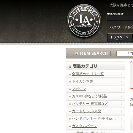
大阪を拠点とす
パスワードを
全商品カテゴリ一覧
トイガン本体
マガジン
ガス/BB弾など 消耗品
バッテリー 充電器など
時
カートリッジ/火薬
ハンドグレネード(手りゅ…
カスタムパーツ