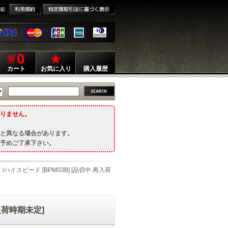
0
カート
お気に入り
購入履歴
りません。
と異なる場合があります。
予めご了承下さい。
/ハイスピード [BPM03B] [品切中.再入荷
再入荷時期未定]