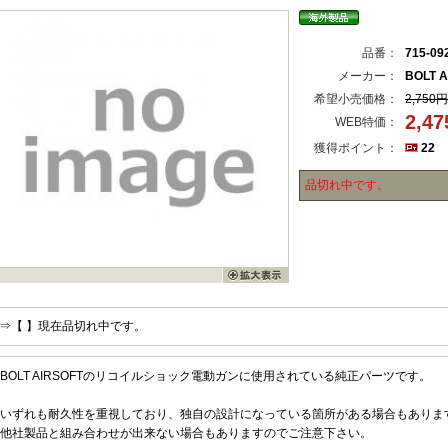
品番：
715-09
メーカー：
BOLT A
希望小売価格：
2,750円
2,4
WEB特価：
獲得ポイント：
22
品切れ中です。
⇒【 】現在品切れ中です。
BOLT AIRSOFTのリコイルショック電動ガンに使用されている純正パーツです。
いずれも耐久性を重視しており、独自の設計になっている箇所がある場合もありま
他社製品と組み合わせが出来ない場合もありますのでご注意下さい。