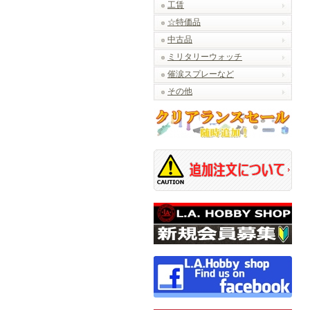
工賃
☆特価品
中古品
ミリタリーウォッチ
催涙スプレーなど
その他