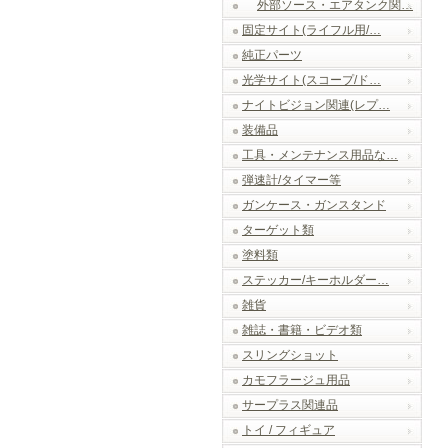
外部ソース・エアタンク関…
固定サイト(ライフル用/…
純正パーツ
光学サイト(スコープ/ド…
ナイトビジョン関連(レプ…
装備品
工具・メンテナンス用品な…
弾速計/タイマー等
ガンケース・ガンスタンド
ターゲット類
塗料類
ステッカー/キーホルダー…
雑貨
雑誌・書籍・ビデオ類
スリングショット
カモフラージュ用品
サープラス関連品
トイ / フィギュア