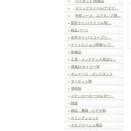
バイポッド.関連品
スリングスイベル/アダプ…
外部ソース・エアタンク関…
固定サイト(ライフル用/…
純正パーツ
光学サイト(スコープ/ド…
ナイトビジョン関連(レプ…
装備品
工具・メンテナンス用品な…
弾速計/タイマー等
ガンケース・ガンスタンド
ターゲット類
塗料類
ステッカー/キーホルダー…
雑貨
雑誌・書籍・ビデオ類
スリングショット
カモフラージュ用品