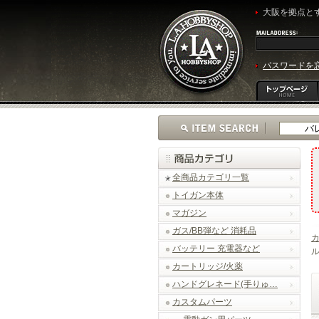
大阪を拠点とす
パスワードを
全商品カテゴリ一覧
トイガン本体
マガジン
ガス/BB弾など 消耗品
バッテリー 充電器など
ル
カートリッジ/火薬
ハンドグレネード(手りゅ…
カスタムパーツ