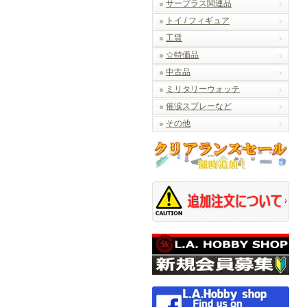
サープラス関連品
トイ / フィギュア
工賃
☆特価品
中古品
ミリタリーウォッチ
催涙スプレーなど
その他