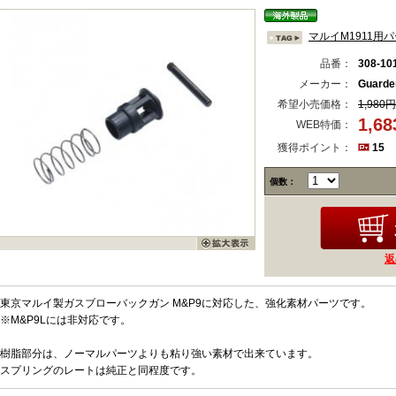
マルイM1911用
品番：
308-10
メーカー：
Guard
希望小売価格：
1,980円
1,6
WEB特価：
獲得ポイント：
15
個数：
返
東京マルイ製ガスブローバックガン M&P9に対応した、強化素材パーツです。
※M&P9Lには非対応です。
樹脂部分は、ノーマルパーツよりも粘り強い素材で出来ています。
スプリングのレートは純正と同程度です。