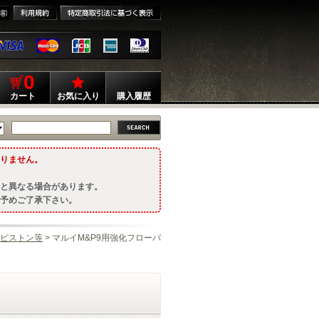
0
カート
お気に入り
購入履歴
りません。
と異なる場合があります。
予めご了承下さい。
ピストン等
> マルイM&P9用強化フローバ