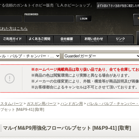
る信頼のガン＆トイホビー販売「L.A.ホビーショップ」
忘れた方はこちら
ホームページ掲載商品は取り扱い品であり、全てを在庫してお
商品の色は閲覧環境により実際と異なる場合があります。
メーカーの仕様変更により、外観・構造等が商品説明及び画像
お客様都合によるキャンセルは不可とさせて頂いております。
カスタムパーツ
>
ガスガン用パーツ
>
ハンドガン用
>
バレル・バルブ・チャンバー・
ブセット [M&P9-41] [取寄]
マルイM&P9用強化フローバルブセット [M&P9-41] [取寄]