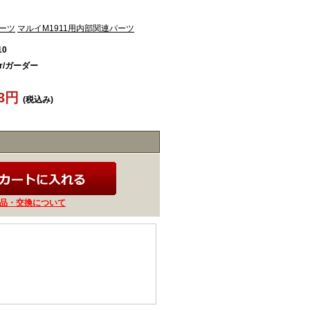
パーツ
マルイM1911用内部関連パーツ
10
er/ガーダー
83円
(税込み)
品・交換について