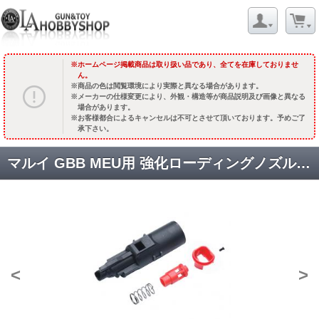
ホームページ掲載商品は取り扱い品であり、全てを在庫しておりませ
ん。
商品の色は閲覧環境により実際と異なる場合があります。
メーカーの仕様変更により、外観・構造等が商品説明及び画像と異なる
場合があります。
お客様都合によるキャンセルは不可とさせて頂いております。予めご了
承下さい。
マルイ GBB MEU用 強化ローディングノズルセット [MEU-28] [取寄]
<
>