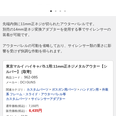
先端内側に11mm正ネジが切られたアウターバレルです。
別売の14mm逆ネジ変換アダプターを使用する事でサイレンサーの
装着が可能です。
アウターバレルの可動を省略しており、サイレンサー類の重さに影
響を受けず快調な作動を得られます。
東京マルイ ハイキャパ5.1用:11mm正ネジメタルアウター【シ
ルバー】 [取寄]
962-085
商品コード：
DCI GUNS
メーカー：
カスタムパーツ
>
ガスガン用パーツ
>
ハンドガン用
>
外装
関連カテゴリ：
系 フレーム・スライド・アウターバレル等
カスタムパーツ
>
サイレンサーアダプター
通常価格(税込)：
7,150円
6,435円
販売価格(税込)：