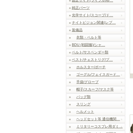
固定サイト(ライフル用/…
純正パーツ
光学サイト(スコープ/ド…
ナイトビジョン関連(レプ…
装備品
衣類・ベルト等
BDU (戦闘服)/シャ…
ベルト/サスペンダー類
ベスト/チェストリグ/プ…
ホルスター/ポーチ
ゴーグル/フェイスガード…
手袋/グローブ
帽子/スカーフ/マスク等
バッグ類
スリング
ヘルメット
ヘッドセット等 通信機関…
ミリタリーコスプレ用ダミ…