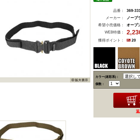
品番：
369-33
メーカー：
ノーブ
希望小売価格：
オープ
2,2
WEB特価：
獲得ポイント：
20
カラー(迷彩系)：
個数：
返