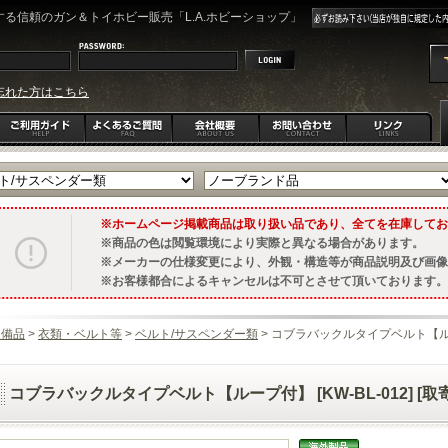
る信頼のガン＆トイホビー販売「L.A.ホビーショップ」
忘れた方はこちら
ホームページ掲載商品は取り扱い品であり、全てを在庫してお
商品の色は閲覧環境により実際と異なる場合があります。
メーカーの仕様変更により、外観・構造等が商品説明及び画像
お客様都合によるキャンセルは不可とさせて頂いております。
装備品
>
衣類・ベルト等
>
ベルト/サスペンダー類
> コブラバックルタイプベルト【ループ付
コブラバックルタイプベルト【ループ付】 [KW-BL-012] [取寄