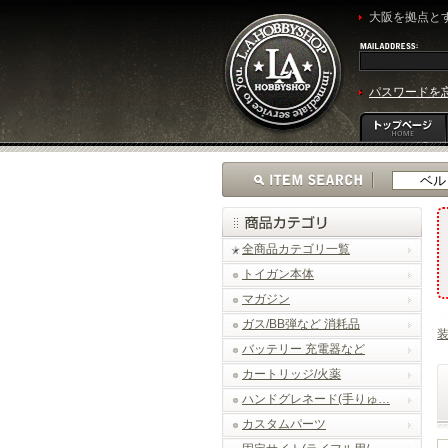
大阪を拠点とす
パスワードを
全商品カテゴリ一覧
トイガン本体
マガジン
ガス/BB弾など 消耗品
バッテリー 充電器など
カートリッジ/火薬
ハンドグレネード(手りゅ…
カスタムパーツ