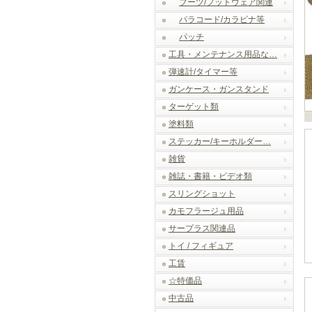
ブーツ/フットウェア関連
パラコード/カラビナ等
パッチ
工具・メンテナンス用品な…
弾速計/タイマー等
ガンケース・ガンスタンド
ターゲット類
塗料類
ステッカー/キーホルダー…
雑貨
雑誌・書籍・ビデオ類
スリングショット
カモフラージュ用品
サープラス関連品
トイ / フィギュア
工賃
☆特価品
中古品