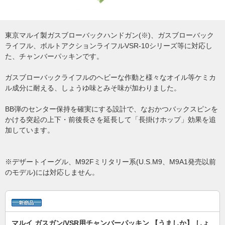
東京マルイ製ガスブローバックハンドガン(※)、ガスブローバック
ライフル、ボルトアクションライフルVSR-10シリーズ等に対応し
た、チャンバーパッキンです。
ガスブローバックライフルのヘビーな作動と様々なオイル等ケミカ
ル成分に耐える、しょうゆ味とみそ味が加わりました。
BB弾のセンター保持を確実にする設計で、なおかつバックスピンを
かける突起の上下・前後長さを延長して「長掛けホップ」効果を追
加しています。
※デザートイーグル、M92Fミリタリー系(U.S.M9、M9A1発売以前
のモデル)には対応しません。
マルイ ガスガン/VSR用チャンバーパッキン 【うましか】 しょ