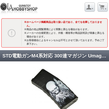
ホームページ掲載商品は取り扱い品であり、全てを在庫しておりませ
ん。
商品の色は閲覧環境により実際と異なる場合があります。
メーカーの仕様変更により、外観・構造等が商品説明及び画像と異なる
場合があります。
お客様都合によるキャンセルは不可とさせて頂いております。予めご了
承下さい。
STD電動ガンM4系対応 300連マガジン Umag 【リーパー(死霊)】 [APS-AER123] [取寄]